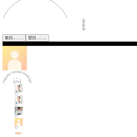
前日
翌日