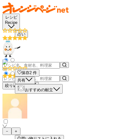
レシピ
Recipe
占い
保存
2
件
共有
絞り込み検索
おすすめの献立
－
＋
買い物リストに入れる