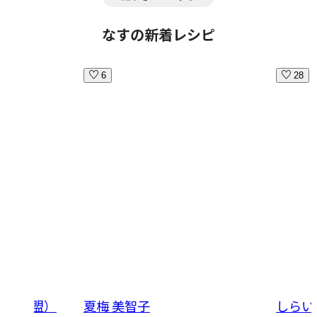
なすの新着レシピ
6
28
はん同盟）
夏梅 美智子
しらい