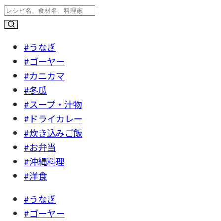
#うなぎ
#ゴーヤー
#カニカマ
#冬瓜
#スープ・汁物
#ドライカレー
#炊き込みご飯
#お弁当
#沖縄料理
#洋食
#うなぎ
#ゴーヤー