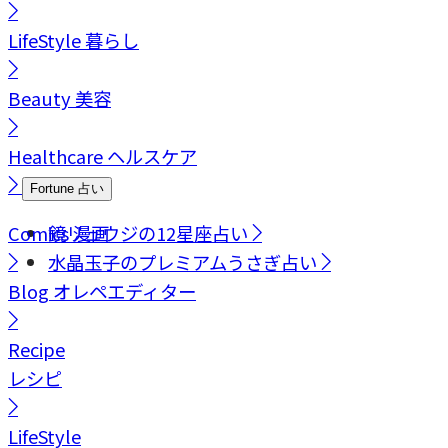
LifeStyle
暮らし
Beauty
美容
Healthcare
ヘルスケア
Fortune
占い
Comics
鏡リュウジの12星座占い
漫画
水晶玉子のプレミアムうさぎ占い
Blog
オレペエディター
Recipe
レシピ
LifeStyle