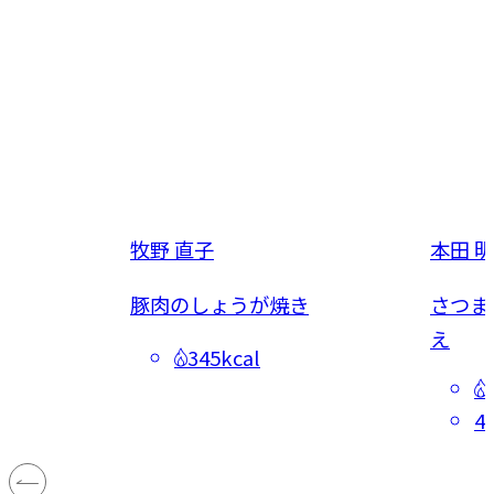
牧野 直子
本田 
豚肉のしょうが焼き
さつま
え
345kcal
4