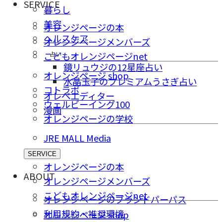
SERVICE
暮らし
美容
オレンジページの本
ヘルスケア
オレンジページメンバーズ
占い
こどもオレンジページnet
鏡リュウジの12星座占い
オレンジページ shop
水晶玉子のプレミアムうさぎ占い
コトラボ
オレペエディター
ウェルビーイング100
漫画
オレンジページの学校
JRE MALL Media
SERVICE
オレンジページの本
ABOUT
オレンジページメンバーズ
こどもオレンジページnet
オレンジページのブランドパーパス
利用規約・推奨環境
オレンジページ shop