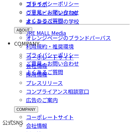
プライバシーポリシー
コトラボ
ご意⾒・お問い合わせ
ウェルビーイング100
よくあるご質問
オレンジページの学校
ABOUT
JRE MALL Media
オレンジページのブランドパーパス
COMPANY
利用規約・推奨環境
プライバシーポリシー
コーポレートサイト
ご意⾒・お問い合わせ
会社情報
よくあるご質問
採⽤情報
プレスリリース
コンプライアンス相談窓⼝
広告のご案内
COMPANY
コーポレートサイト
公式SNS
会社情報