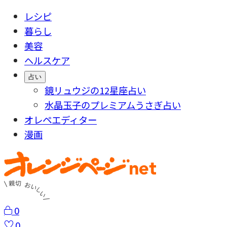
レシピ
暮らし
美容
ヘルスケア
占い
鏡リュウジの12星座占い
水晶玉子のプレミアムうさぎ占い
オレペエディター
漫画
0
0