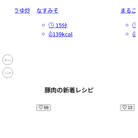
酢しょうゆ炒
なすみそ
まるご
15分
139kcal
豚肉の新着レシピ
69
13