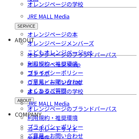
オレンジページの学校
JRE MALL Media
SERVICE
オレンジページの本
ABOUT
オレンジページメンバーズ
こどもオレンジページnet
オレンジページのブランドパーパス
利用規約・推奨環境
オレンジページ shop
プライバシーポリシー
コトラボ
ご意⾒・お問い合わせ
ウェルビーイング100
よくあるご質問
オレンジページの学校
ABOUT
JRE MALL Media
オレンジページのブランドパーパス
COMPANY
利用規約・推奨環境
プライバシーポリシー
コーポレートサイト
ご意⾒・お問い合わせ
会社情報