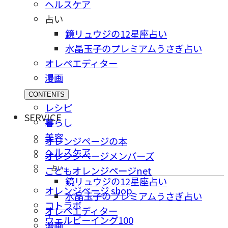
ヘルスケア
占い
鏡リュウジの12星座占い
水晶玉子のプレミアムうさぎ占い
オレペエディター
漫画
CONTENTS
レシピ
SERVICE
暮らし
美容
オレンジページの本
ヘルスケア
オレンジページメンバーズ
占い
こどもオレンジページnet
鏡リュウジの12星座占い
オレンジページ shop
水晶玉子のプレミアムうさぎ占い
コトラボ
オレペエディター
ウェルビーイング100
漫画