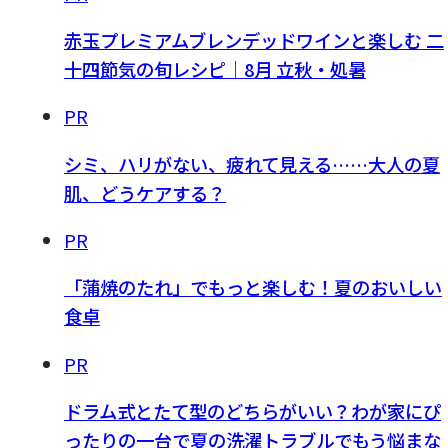
赤玉プレミアムブレンデッドワインと楽しむ 二
十四節気の旬レシピ｜8月 立秋・処暑
PR
シミ、ハリがない、疲れて見える……大人の夏
肌、どうケアする？
PR
「蒲焼のたれ」でもっと楽しむ！夏のおいしい
食卓
PR
ドラム式とたて型のどちらがいい？わが家にぴ
ったりの一台で夏の洗濯トラブルでもう悩まな