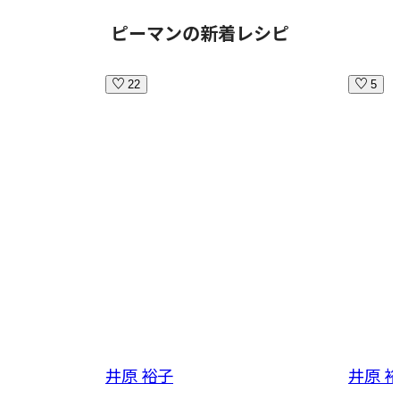
ピーマンの新着レシピ
22
5
井原 裕子
井原 