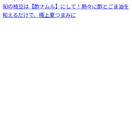
旬の枝豆は【酢ナムル】にして！熱々に酢とごま油を
和えるだけで、極上夏つまみに