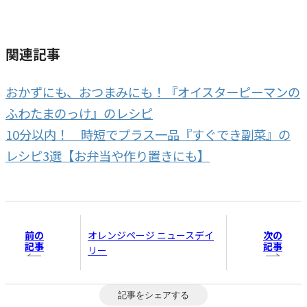
関連記事
おかずにも、おつまみにも！『オイスターピーマンの
ふわたまのっけ』のレシピ
10分以内！ 時短でプラス一品『すぐでき副菜』の
レシピ3選【お弁当や作り置きにも】
前の
次の
オレンジページ ニュースデイ
記事
記事
リー
記事をシェアする