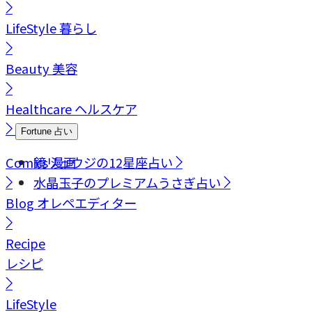
LifeStyle
暮らし
Beauty
美容
Healthcare
ヘルスケア
Fortune
占い
Comics
鏡リュウジの12星座占い
漫画
水晶玉子のプレミアムうさぎ占い
Blog
オレペエディター
Recipe
レシピ
LifeStyle