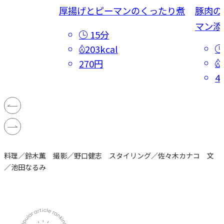
絲
厚揚げとピーマンのくったり煮
豚肉の
マン添
15分
203kcal
270円
4
料理／鈴木薫 撮影／野口健志 スタイリング／佐々木カナコ 文
／池田なるみ