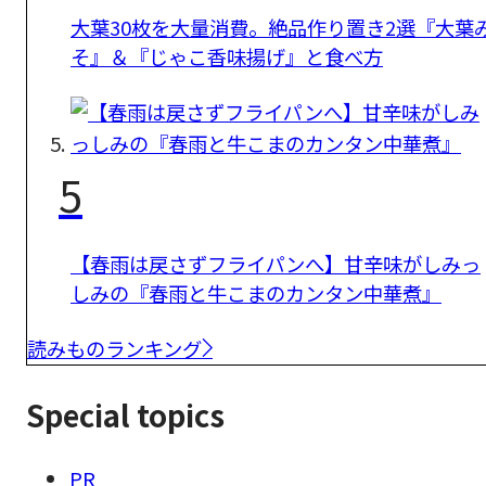
大葉30枚を大量消費。絶品作り置き2選『大葉
そ』＆『じゃこ香味揚げ』と食べ方
5
【春雨は戻さずフライパンへ】甘辛味がしみっ
しみの『春雨と牛こまのカンタン中華煮』
読みものランキング
Special topics
PR