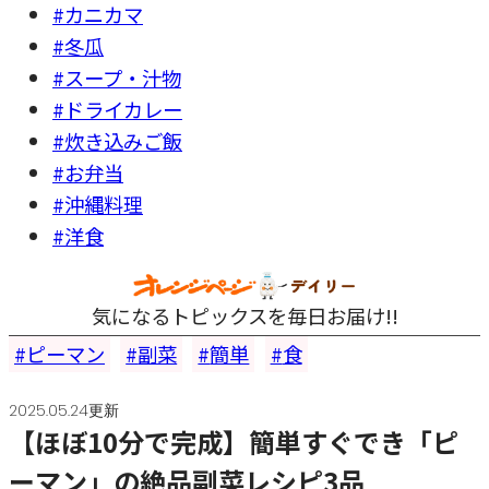
#カニカマ
#冬瓜
#スープ・汁物
#ドライカレー
#炊き込みご飯
#お弁当
#沖縄料理
#洋食
気になるトピックスを毎日お届け!!
ピーマン
副菜
簡単
食
2025.05.24更新
【ほぼ10分で完成】簡単すぐでき「ピ
ーマン」の絶品副菜レシピ3品