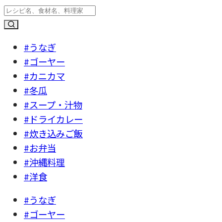
#うなぎ
#ゴーヤー
#カニカマ
#冬瓜
#スープ・汁物
#ドライカレー
#炊き込みご飯
#お弁当
#沖縄料理
#洋食
#うなぎ
#ゴーヤー