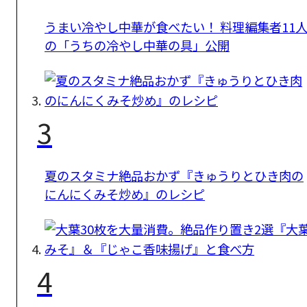
うまい冷やし中華が食べたい！ 料理編集者11
の「うちの冷やし中華の具」公開
3
夏のスタミナ絶品おかず『きゅうりとひき肉の
にんにくみそ炒め』のレシピ
4