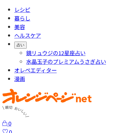
レシピ
暮らし
美容
ヘルスケア
占い
鏡リュウジの12星座占い
水晶玉子のプレミアムうさぎ占い
オレペエディター
漫画
0
0