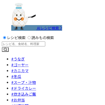
AIレシピ検索
レシピ検索
読みもの検索
#うなぎ
#ゴーヤー
#カニカマ
#冬瓜
#スープ・汁物
#ドライカレー
#炊き込みご飯
#お弁当