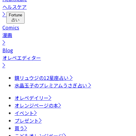
ヘルスケア
Fortune
占い
Comics
漫画
Blog
オレペエディター
鏡リュウジの12星座占い
水晶玉子のプレミアムうさぎ占い
オレペデイリー
オレンジページの本
イベント
プレゼント
買う
こどもオレンジページ