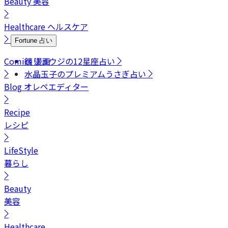
Beauty
美容
Healthcare
ヘルスケア
Fortune
占い
Comics
鏡リュウジの12星座占い
漫画
水晶玉子のプレミアムうさぎ占い
Blog
オレペエディター
Recipe
レシピ
LifeStyle
暮らし
Beauty
美容
Healthcare