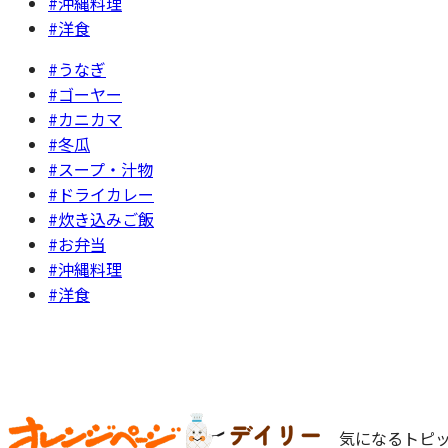
#沖縄料理
#洋食
#うなぎ
#ゴーヤー
#カニカマ
#冬瓜
#スープ・汁物
#ドライカレー
#炊き込みご飯
#お弁当
#沖縄料理
#洋食
気になるトピッ