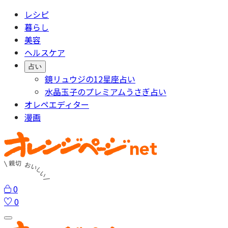
レシピ
暮らし
美容
ヘルスケア
占い
鏡リュウジの12星座占い
水晶玉子のプレミアムうさぎ占い
オレペエディター
漫画
0
0