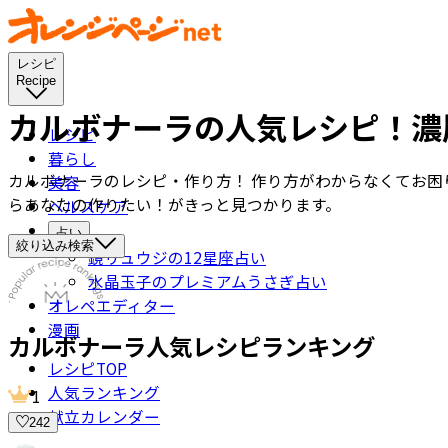
レシピ
Recipe
カルボナーラの人気レシピ！濃
レシピ
暮らし
カルボナーラのレシピ・作り方！ 作り方がわからなくてお困
美容
らあなたの作りたい！がきっと見つかります。
ヘルスケア
占い
絞り込み検索
鏡リュウジの12星座占い
水晶玉子のプレミアムうさぎ占い
オレペエディター
漫画
カルボナーラ
人気レシピランキング
レシピTOP
人気ランキング
1
献立カレンダー
242