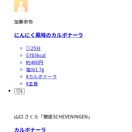
加藤奈弥
にんにく風味のカルボナーラ
25分
785kcal
約460円
塩分
1.7g
#
カルボナーラ
#
主食
1
山口 さくら「銀座SCHEVENINGEN」
カルボナーラ