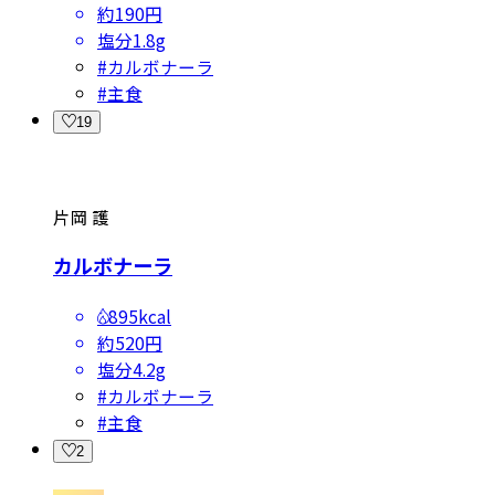
約190円
塩分
1.8g
#
カルボナーラ
#
主食
19
片岡 護
カルボナーラ
895kcal
約520円
塩分
4.2g
#
カルボナーラ
#
主食
2