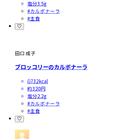
塩分
3.5g
#
カルボナーラ
#
主食
田口 成子
ブロッコリーのカルボナーラ
732kcal
約320円
塩分
2.2g
#
カルボナーラ
#
主食