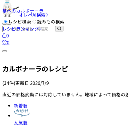
基本のカルボナーラ
オレペAI検索
レシピ検索
読みもの検索
レシピランキング
0
0
カルボナーラ
のレシピ
(
34
件)
更新日
2026/7/9
直近の価格変動には対応していません。地域によって価格の
新着順
人気順