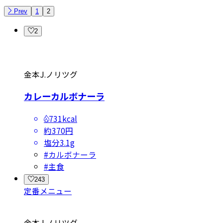
Prev
1
2
2
金本J.ノリツグ
カレーカルボナーラ
731kcal
約370円
塩分
3.1g
#
カルボナーラ
#
主食
243
定番メニュー
金本J.ノリツグ