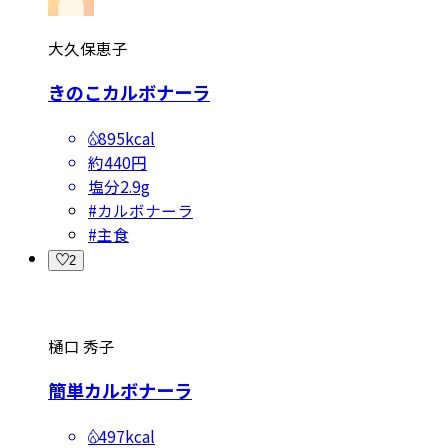
大久保恵子
きのこカルボナーラ
895kcal
約440円
塩分
2.9g
#
カルボナーラ
#
主食
2
樋口 秀子
簡単カルボナーラ
497kcal