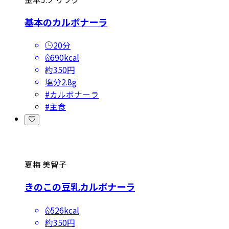
基本のカルボナーラ
20分
690kcal
約350円
塩分
2.8g
#
カルボナーラ
#
主食
夏梅 美智子
きのこの豆乳カルボナーラ
526kcal
約350円