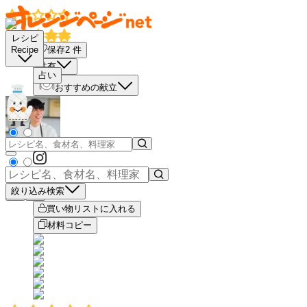
レシピ
保存
2
件
Recipe
共有
占い
おすすめの献立
絞り込み検索
－
＋
買い物リストに入れる
材料コピー