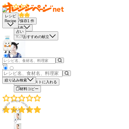
レシピ
保存
1
件
Recipe
共有
占い
おすすめの献立
－
＋
絞り込み検索
買い物リストに入れる
材料コピー