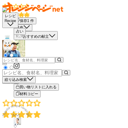
レシピ
保存
1
件
Recipe
共有
占い
おすすめの献立
絞り込み検索
－
＋
買い物リストに入れる
材料コピー