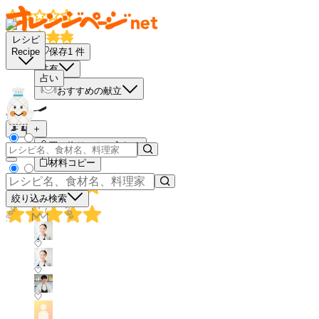
レシピ
保存
1
件
Recipe
共有
占い
おすすめの献立
－
＋
買い物リストに入れる
材料コピー
絞り込み検索