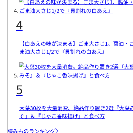
4
【白あえの味が決まる】ごま大さじ1、醤油・
ま油大さじ1/2で『貝割れの白あえ』
5
大葉30枚を大量消費。絶品作り置き2選『大葉
そ』＆『じゃこ香味揚げ』と食べ方
読みものランキング