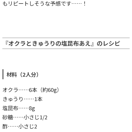
もリピートしそうな予感です……！
『オクラときゅうりの塩昆布あえ』のレシピ
材料（2人分）
オクラ……6本（約60g）
きゅうり……1本
塩昆布……8g
砂糖……小さじ1/2
酢……小さじ2