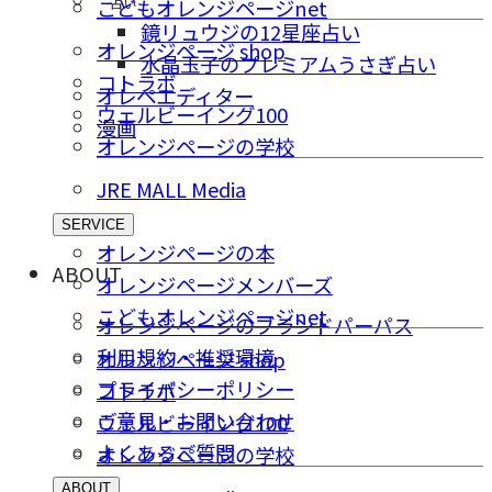
占い
こどもオレンジページnet
鏡リュウジの12星座占い
オレンジページ shop
水晶玉子のプレミアムうさぎ占い
コトラボ
オレペエディター
ウェルビーイング100
漫画
オレンジページの学校
JRE MALL Media
SERVICE
オレンジページの本
ABOUT
オレンジページメンバーズ
こどもオレンジページnet
オレンジページのブランドパーパス
利用規約・推奨環境
オレンジページ shop
プライバシーポリシー
コトラボ
ご意⾒・お問い合わせ
ウェルビーイング100
よくあるご質問
オレンジページの学校
ABOUT