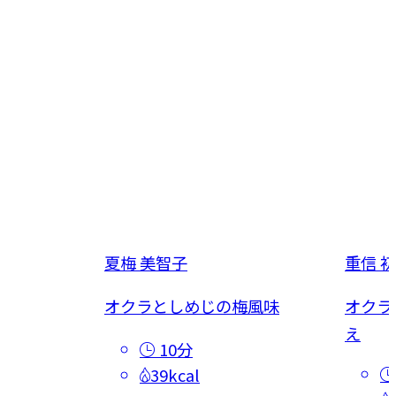
夏梅 美智子
重信 
き
オクラとしめじの梅風味
オクラ
え
10分
39kcal