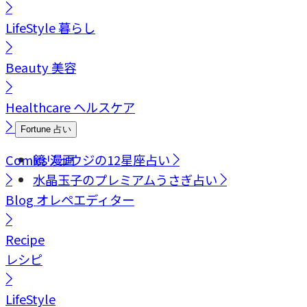
LifeStyle
暮らし
Beauty
美容
Healthcare
ヘルスケア
Fortune
占い
Comics
鏡リュウジの12星座占い
漫画
水晶玉子のプレミアムうさぎ占い
Blog
オレペエディター
Recipe
レシピ
LifeStyle