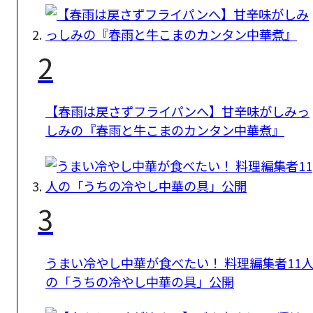
2
【春雨は戻さずフライパンへ】甘辛味がしみっ
しみの『春雨と牛こまのカンタン中華煮』
3
うまい冷やし中華が食べたい！ 料理編集者11
の「うちの冷やし中華の具」公開