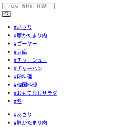
#あさり
#豚かたまり肉
#ゴーヤー
#豆腐
#チャーシュー
#チャーハン
#卵料理
#韓国料理
#おもてなしサラダ
#冬
#あさり
#豚かたまり肉