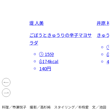
堤 人美
井原 
炒め煮
ごぼうときゅうりの辛子マヨサ
きゅう
ラダ
15分
174kcal
4
140円
料理／市瀬悦子 撮影／高杉純 スタイリング／朴玲愛 文／池田