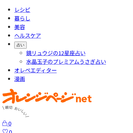
レシピ
暮らし
美容
ヘルスケア
占い
鏡リュウジの12星座占い
水晶玉子のプレミアムうさぎ占い
オレペエディター
漫画
0
0