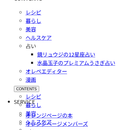
レシピ
暮らし
美容
ヘルスケア
占い
鏡リュウジの12星座占い
水晶玉子のプレミアムうさぎ占い
オレペエディター
漫画
CONTENTS
レシピ
SERVICE
暮らし
美容
オレンジページの本
ヘルスケア
オレンジページメンバーズ