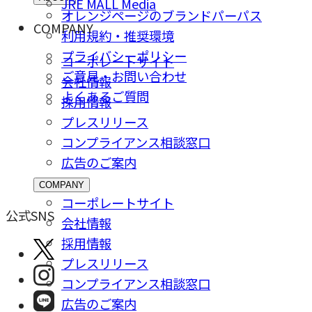
JRE MALL Media
オレンジページのブランドパーパス
COMPANY
利用規約・推奨環境
プライバシーポリシー
コーポレートサイト
ご意⾒・お問い合わせ
会社情報
よくあるご質問
採⽤情報
プレスリリース
コンプライアンス相談窓⼝
広告のご案内
COMPANY
コーポレートサイト
公式SNS
会社情報
採⽤情報
プレスリリース
コンプライアンス相談窓⼝
広告のご案内