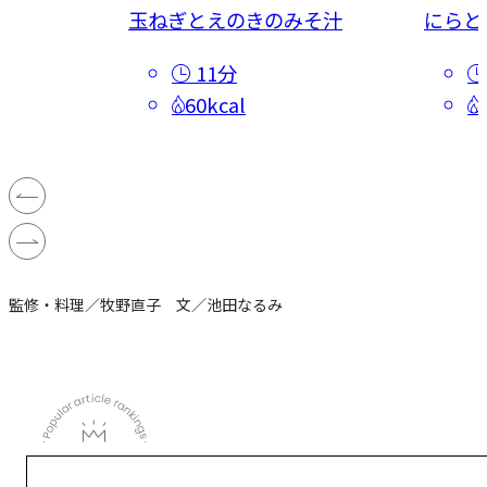
汁
玉ねぎとえのきのみそ汁
にらと
11分
60kcal
監修・料理／牧野直子 文／池田なるみ