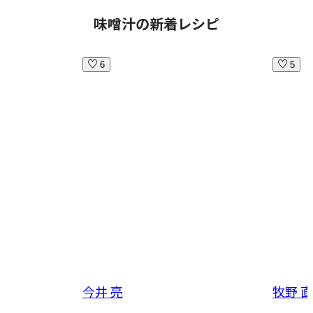
味噌汁の新着レシピ
6
5
今井 亮
牧野 