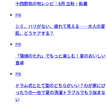
十四節気の旬レシピ｜8月 立秋・処暑
PR
シミ、ハリがない、疲れて見える……大人の夏
肌、どうケアする？
PR
「蒲焼のたれ」でもっと楽しむ！夏のおいしい
食卓
PR
ドラム式とたて型のどちらがいい？わが家にぴ
ったりの一台で夏の洗濯トラブルでもう悩まな
い