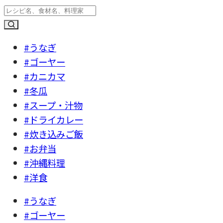
#うなぎ
#ゴーヤー
#カニカマ
#冬瓜
#スープ・汁物
#ドライカレー
#炊き込みご飯
#お弁当
#沖縄料理
#洋食
#うなぎ
#ゴーヤー