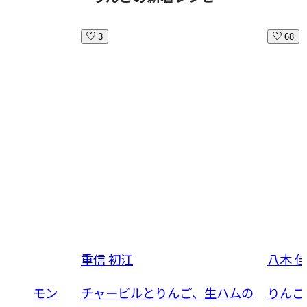
3
68
重信 初江
八木 
 シナモン
チャービルとりんご、生ハムの
りんご