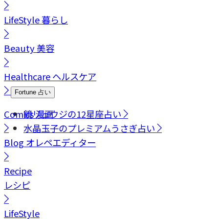
LifeStyle
暮らし
Beauty
美容
Healthcare
ヘルスケア
Fortune
占い
Comics
鏡リュウジの12星座占い
漫画
水晶玉子のプレミアムうさぎ占い
Blog
オレペエディター
Recipe
レシピ
LifeStyle