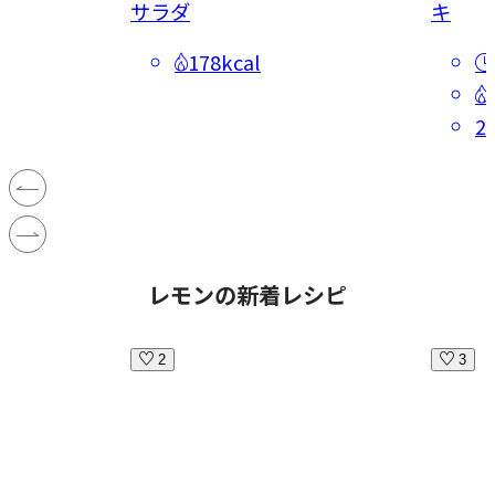
サラダ
キ
178kcal
2
レモンの新着レシピ
2
3