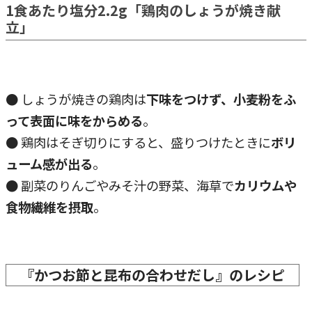
1食あたり塩分2.2g「鶏肉のしょうが焼き献
立」
● しょうが焼きの鶏肉は
下味をつけず、小麦粉をふ
って表面に味をからめる
。
● 鶏肉はそぎ切りにすると、盛りつけたときに
ボリ
ューム感が出る
。
● 副菜のりんごやみそ汁の野菜、海草で
カリウムや
食物繊維を摂取
。
『かつお節と昆布の合わせだし』のレシピ