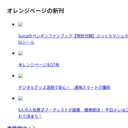
オレンジページの新刊
Suicaのペンギンファンブック【特別付録】ぷっくりマシュ
ロシール
オレンジページ 8/17号
デジタルグッズ活用で安心！ 遠隔スマート介護術
5人の人気男子フーディストが提案 簡単即決！ 平日メシは
れで決まり！