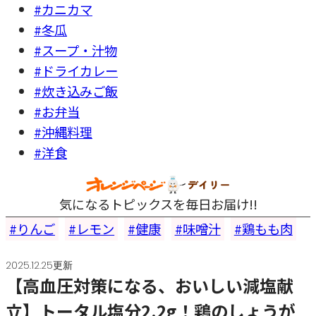
#カニカマ
#冬瓜
#スープ・汁物
#ドライカレー
#炊き込みご飯
#お弁当
#沖縄料理
#洋食
気になるトピックスを毎日お届け!!
りんご
レモン
健康
味噌汁
鶏もも肉
2025.12.25更新
【高血圧対策になる、おいしい減塩献
立】トータル塩分2.2g！鶏のしょうが