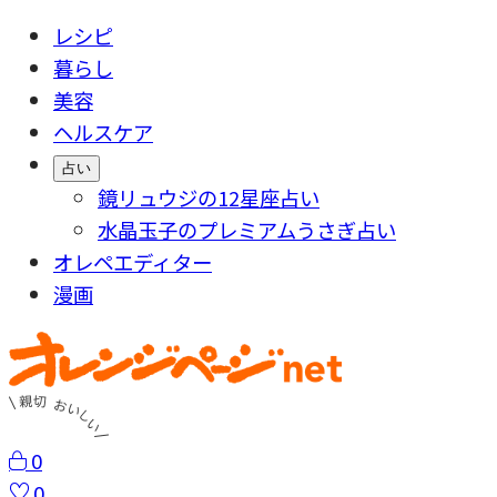
レシピ
暮らし
美容
ヘルスケア
占い
鏡リュウジの12星座占い
水晶玉子のプレミアムうさぎ占い
オレペエディター
漫画
0
0