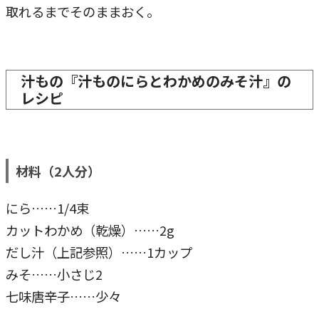
取れるまでそのままおく。
汁もの『汁ものにらとわかめのみそ汁』の
レシピ
材料（2人分）
にら……1/4束
カットわかめ（乾燥）……2g
だし汁（上記参照）……1カップ
みそ……小さじ2
七味唐辛子……少々