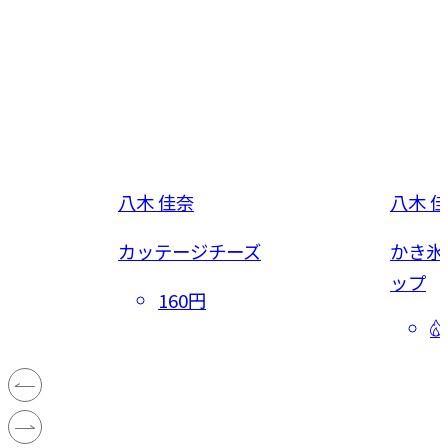
八木 佳奈
八木 
カッテージチーズ
かき氷
ップ
160円