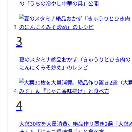
の「うちの冷やし中華の具」公開
3
夏のスタミナ絶品おかず『きゅうりとひき肉の
にんにくみそ炒め』のレシピ
4
大葉30枚を大量消費。絶品作り置き2選『大葉
そ』＆『じゃこ香味揚げ』と食べ方