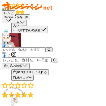
レシピ
保存
5
件
Recipe
共有
占い
おすすめの献立
絞り込み検索
－
＋
買い物リストに入れる
材料コピー