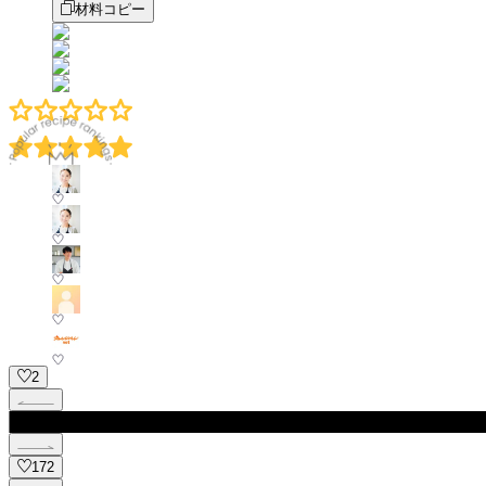
材料コピー
2
172