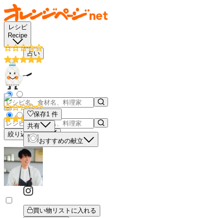
レシピ
Recipe
占い
保存
1
件
共有
絞り込み検索
おすすめの献立
買い物リストに入れる