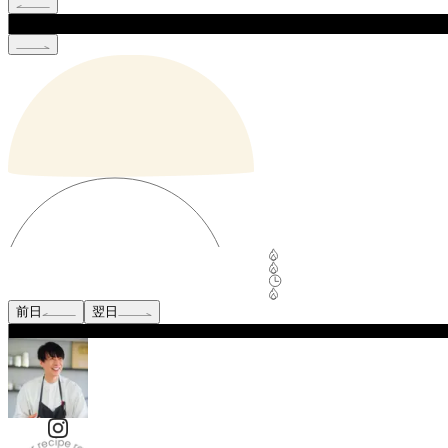
前日
翌日