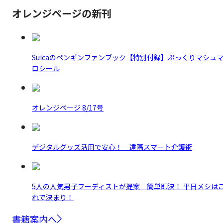
オレンジページの新刊
Suicaのペンギンファンブック【特別付録】ぷっくりマシュ
ロシール
オレンジページ 8/17号
デジタルグッズ活用で安心！ 遠隔スマート介護術
5人の人気男子フーディストが提案 簡単即決！ 平日メシは
れで決まり！
書籍案内へ