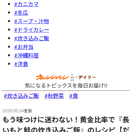
#カニカマ
#冬瓜
#スープ・汁物
#ドライカレー
#炊き込みご飯
#お弁当
#沖縄料理
#洋食
気になるトピックスを毎日お届け!!
炊き込みご飯
秋野菜
食
2025.05.24更新
もう味つけに迷わない！黄金比率で『長
いもと鮭の炊き込みご飯』のレシピ【だ