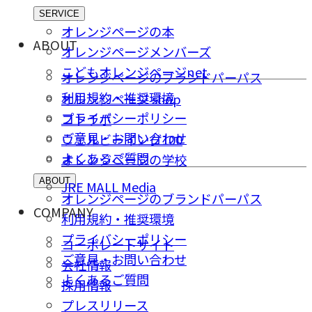
SERVICE
オレンジページの本
ABOUT
オレンジページメンバーズ
こどもオレンジページnet
オレンジページのブランドパーパス
利用規約・推奨環境
オレンジページ shop
プライバシーポリシー
コトラボ
ご意⾒・お問い合わせ
ウェルビーイング100
よくあるご質問
オレンジページの学校
ABOUT
JRE MALL Media
オレンジページのブランドパーパス
COMPANY
利用規約・推奨環境
プライバシーポリシー
コーポレートサイト
ご意⾒・お問い合わせ
会社情報
よくあるご質問
採⽤情報
プレスリリース