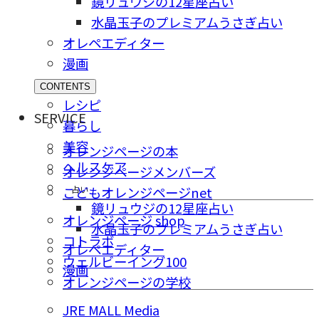
鏡リュウジの12星座占い
水晶玉子のプレミアムうさぎ占い
オレペエディター
漫画
CONTENTS
レシピ
SERVICE
暮らし
美容
オレンジページの本
ヘルスケア
オレンジページメンバーズ
占い
こどもオレンジページnet
鏡リュウジの12星座占い
オレンジページ shop
水晶玉子のプレミアムうさぎ占い
コトラボ
オレペエディター
ウェルビーイング100
漫画
オレンジページの学校
JRE MALL Media