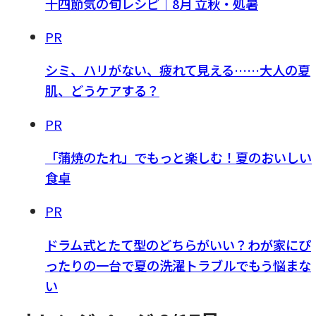
十四節気の旬レシピ｜8月 立秋・処暑
PR
シミ、ハリがない、疲れて見える……大人の夏
肌、どうケアする？
PR
「蒲焼のたれ」でもっと楽しむ！夏のおいしい
食卓
PR
ドラム式とたて型のどちらがいい？わが家にぴ
ったりの一台で夏の洗濯トラブルでもう悩まな
い