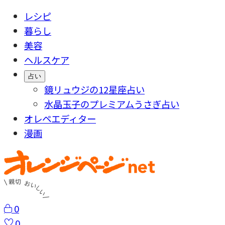
レシピ
暮らし
美容
ヘルスケア
占い
鏡リュウジの12星座占い
水晶玉子のプレミアムうさぎ占い
オレペエディター
漫画
0
0