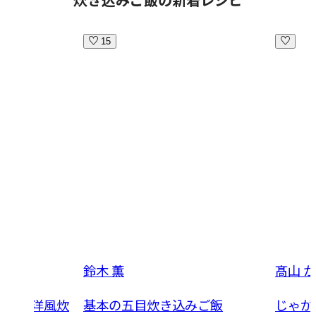
15
鈴木 薫
髙山 
ージの洋風炊
基本の五目炊き込みご飯
じゃが