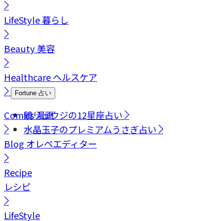
LifeStyle
暮らし
Beauty
美容
Healthcare
ヘルスケア
Fortune
占い
Comics
鏡リュウジの12星座占い
漫画
水晶玉子のプレミアムうさぎ占い
Blog
オレペエディター
Recipe
レシピ
LifeStyle