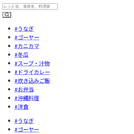
#うなぎ
#ゴーヤー
#カニカマ
#冬瓜
#スープ・汁物
#ドライカレー
#炊き込みご飯
#お弁当
#沖縄料理
#洋食
#うなぎ
#ゴーヤー