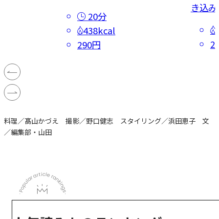
き込み
20分
438kcal
2
290円
料理／髙山かづえ 撮影／野口健志 スタイリング／浜田恵子 文
／編集部・山田