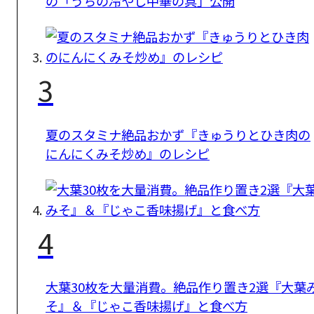
の「うちの冷やし中華の具」公開
3
夏のスタミナ絶品おかず『きゅうりとひき肉の
にんにくみそ炒め』のレシピ
4
大葉30枚を大量消費。絶品作り置き2選『大葉
そ』＆『じゃこ香味揚げ』と食べ方