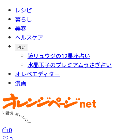
レシピ
暮らし
美容
ヘルスケア
占い
鏡リュウジの12星座占い
水晶玉子のプレミアムうさぎ占い
オレペエディター
漫画
0
0