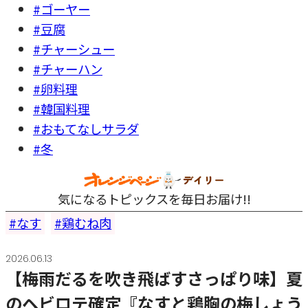
#ゴーヤー
#豆腐
#チャーシュー
#チャーハン
#卵料理
#韓国料理
#おもてなしサラダ
#冬
気になるトピックスを毎日お届け!!
なす
鶏むね肉
2026.06.13
【梅雨だるを吹き飛ばすさっぱり味】夏
のヘビロテ確定『なすと鶏胸の梅しょう