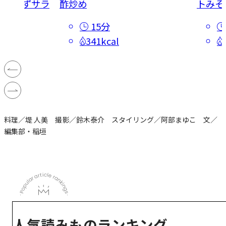
リおかずサラ
酢炒め
トみそ
15分
341kcal
料理／堤 人美 撮影／鈴木泰介 スタイリング／阿部まゆこ 文／
編集部・稲垣
人気読みものランキング