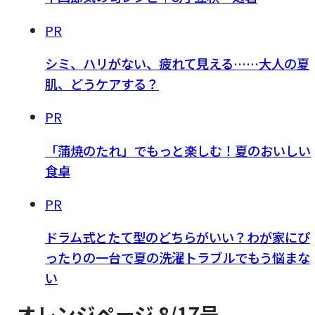
PR
シミ、ハリがない、疲れて見える……大人の夏
肌、どうケアする？
PR
「蒲焼のたれ」でもっと楽しむ！夏のおいしい
食卓
PR
ドラム式とたて型のどちらがいい？わが家にぴ
ったりの一台で夏の洗濯トラブルでもう悩まな
い
オレンジページ 8/17号