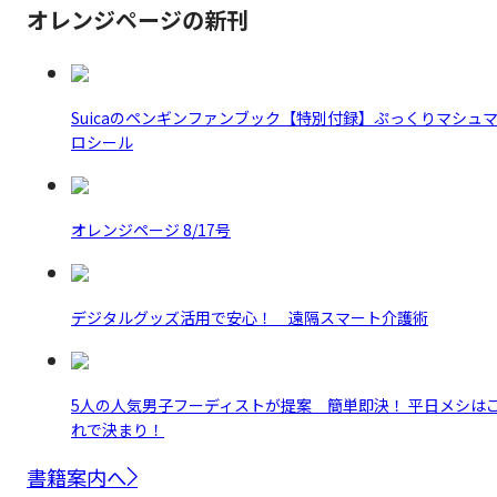
オレンジページの新刊
Suicaのペンギンファンブック【特別付録】ぷっくりマシュ
ロシール
オレンジページ 8/17号
デジタルグッズ活用で安心！ 遠隔スマート介護術
5人の人気男子フーディストが提案 簡単即決！ 平日メシは
れで決まり！
書籍案内へ