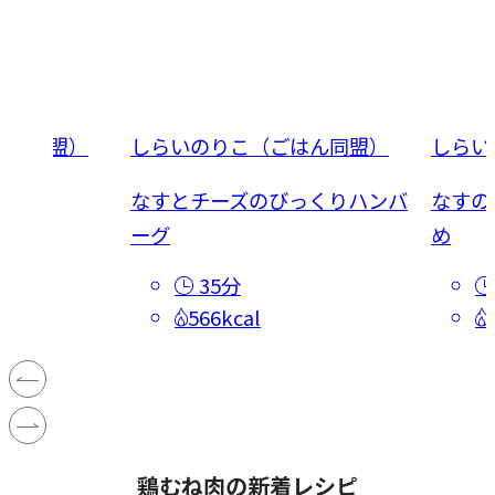
はん同盟）
しらいのりこ（ごはん同盟）
しらい
なすとチーズのびっくりハンバ
なすの
ーグ
め
35分
566kcal
鶏むね肉の新着レシピ