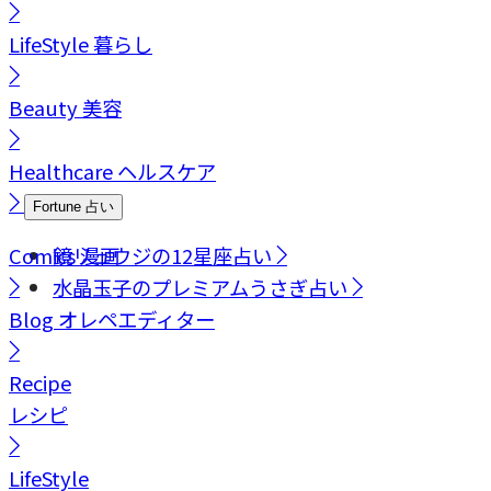
LifeStyle
暮らし
Beauty
美容
Healthcare
ヘルスケア
Fortune
占い
Comics
鏡リュウジの12星座占い
漫画
水晶玉子のプレミアムうさぎ占い
Blog
オレペエディター
Recipe
レシピ
LifeStyle