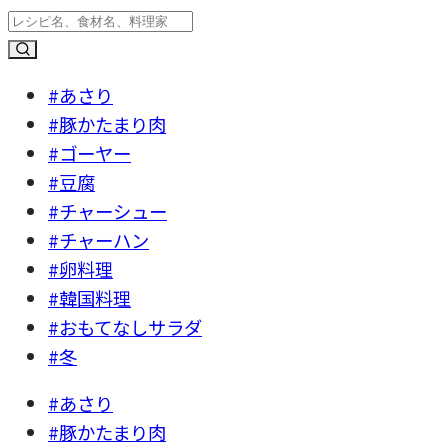
#あさり
#豚かたまり肉
#ゴーヤー
#豆腐
#チャーシュー
#チャーハン
#卵料理
#韓国料理
#おもてなしサラダ
#冬
#あさり
#豚かたまり肉