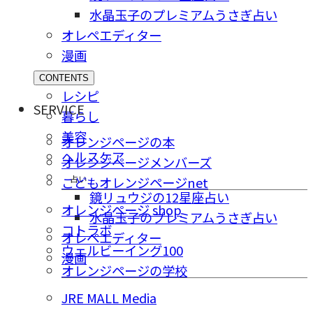
水晶玉子のプレミアムうさぎ占い
オレペエディター
漫画
CONTENTS
レシピ
SERVICE
暮らし
美容
オレンジページの本
ヘルスケア
オレンジページメンバーズ
占い
こどもオレンジページnet
鏡リュウジの12星座占い
オレンジページ shop
水晶玉子のプレミアムうさぎ占い
コトラボ
オレペエディター
ウェルビーイング100
漫画
オレンジページの学校
JRE MALL Media