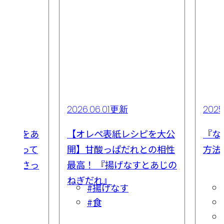
2026.06.01更新
2025
かぶ」をあ
【オレペ表紙レシピを大公
『な
味があって
開】甘酸っぱだれとの相性
方法
すい『さっ
最高！ 『揚げなすとあじの
シピ
ねぎだれ』
#揚げなす
#食