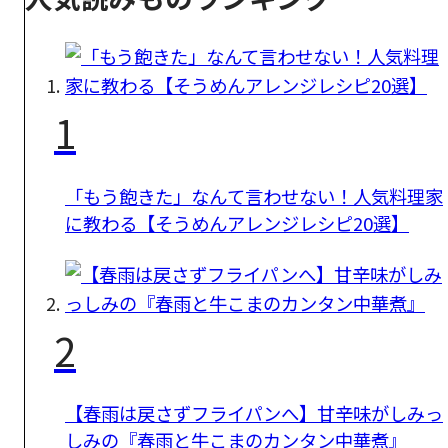
1
「もう飽きた」なんて言わせない！人気料理家
に教わる【そうめんアレンジレシピ20選】
2
【春雨は戻さずフライパンへ】甘辛味がしみっ
しみの『春雨と牛こまのカンタン中華煮』