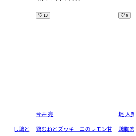
13
9
今井 亮
堤 人美
！ 蒸し鶏と
鶏むねとズッキーニのレモン甘
鶏胸肉