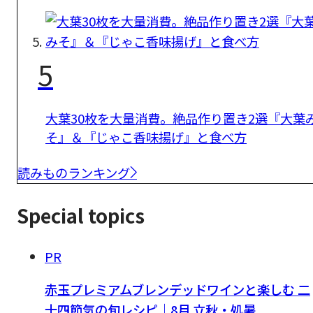
5
大葉30枚を大量消費。絶品作り置き2選『大葉
そ』＆『じゃこ香味揚げ』と食べ方
読みものランキング
Special topics
PR
赤玉プレミアムブレンデッドワインと楽しむ 二
十四節気の旬レシピ｜8月 立秋・処暑