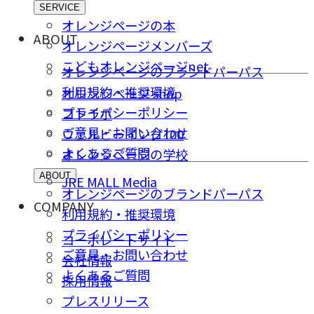
SERVICE
オレンジページの本
ABOUT
オレンジページメンバーズ
こどもオレンジページnet
オレンジページのブランドパーパス
利用規約・推奨環境
オレンジページ shop
プライバシーポリシー
コトラボ
ご意⾒・お問い合わせ
ウェルビーイング100
よくあるご質問
オレンジページの学校
ABOUT
JRE MALL Media
オレンジページのブランドパーパス
COMPANY
利用規約・推奨環境
プライバシーポリシー
コーポレートサイト
ご意⾒・お問い合わせ
会社情報
よくあるご質問
採⽤情報
プレスリリース