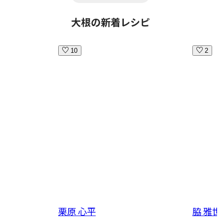
大根の新着レシピ
10
2
栗原 心平
脇 雅世