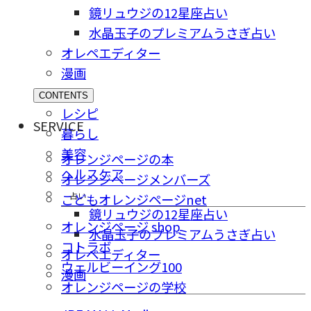
鏡リュウジの12星座占い
水晶玉子のプレミアムうさぎ占い
オレペエディター
漫画
CONTENTS
レシピ
SERVICE
暮らし
美容
オレンジページの本
ヘルスケア
オレンジページメンバーズ
占い
こどもオレンジページnet
鏡リュウジの12星座占い
オレンジページ shop
水晶玉子のプレミアムうさぎ占い
コトラボ
オレペエディター
ウェルビーイング100
漫画
オレンジページの学校