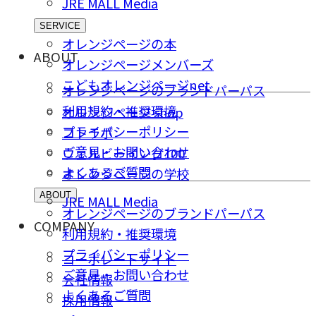
JRE MALL Media
SERVICE
オレンジページの本
ABOUT
オレンジページメンバーズ
こどもオレンジページnet
オレンジページのブランドパーパス
利用規約・推奨環境
オレンジページ shop
プライバシーポリシー
コトラボ
ご意⾒・お問い合わせ
ウェルビーイング100
よくあるご質問
オレンジページの学校
ABOUT
JRE MALL Media
オレンジページのブランドパーパス
COMPANY
利用規約・推奨環境
プライバシーポリシー
コーポレートサイト
ご意⾒・お問い合わせ
会社情報
よくあるご質問
採⽤情報