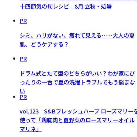
十四節気の旬レシピ｜8月 立秋・処暑
PR
シミ、ハリがない、疲れて見える……大人の夏
肌、どうケアする？
PR
ドラム式とたて型のどちらがいい？わが家にぴ
ったりの一台で夏の洗濯トラブルでもう悩まな
い
PR
vol.123 S&Bフレッシュハーブ ローズマリー
使って「鶏胸肉と夏野菜のローズマリーオイル
マリネ」