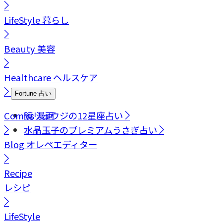
LifeStyle
暮らし
Beauty
美容
Healthcare
ヘルスケア
Fortune
占い
Comics
鏡リュウジの12星座占い
漫画
水晶玉子のプレミアムうさぎ占い
Blog
オレペエディター
Recipe
レシピ
LifeStyle