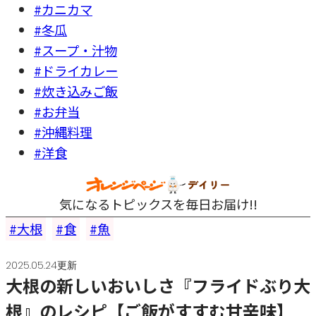
#カニカマ
#冬瓜
#スープ・汁物
#ドライカレー
#炊き込みご飯
#お弁当
#沖縄料理
#洋食
気になるトピックスを毎日お届け!!
大根
食
魚
2025.05.24更新
大根の新しいおいしさ『フライドぶり大
根』のレシピ【ご飯がすすむ甘辛味】