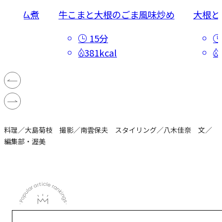
クリーム煮
牛こまと大根のごま風味炒め
大根と
15分
381kcal
料理／大島菊枝 撮影／南雲保夫 スタイリング／八木佳奈 文／
編集部・渥美