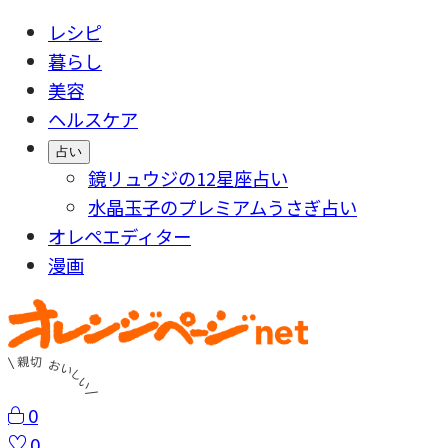
レシピ
暮らし
美容
ヘルスケア
占い
鏡リュウジの12星座占い
水晶玉子のプレミアムうさぎ占い
オレペエディター
漫画
0
0