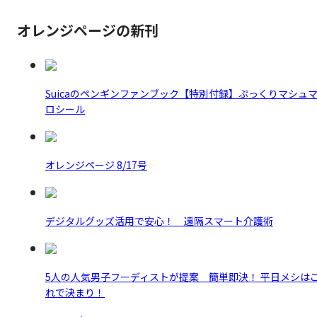
オレンジページの新刊
Suicaのペンギンファンブック【特別付録】ぷっくりマシュ
ロシール
オレンジページ 8/17号
デジタルグッズ活用で安心！ 遠隔スマート介護術
5人の人気男子フーディストが提案 簡単即決！ 平日メシは
れで決まり！