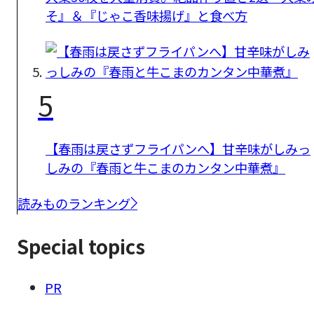
そ』＆『じゃこ香味揚げ』と食べ方
5
【春雨は戻さずフライパンへ】甘辛味がしみっ
しみの『春雨と牛こまのカンタン中華煮』
読みものランキング
Special topics
PR