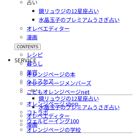
占い
鏡リュウジの12星座占い
水晶玉子のプレミアムうさぎ占い
オレペエディター
漫画
CONTENTS
レシピ
SERVICE
暮らし
美容
オレンジページの本
ヘルスケア
オレンジページメンバーズ
占い
こどもオレンジページnet
鏡リュウジの12星座占い
オレンジページ shop
水晶玉子のプレミアムうさぎ占い
コトラボ
オレペエディター
ウェルビーイング100
漫画
オレンジページの学校