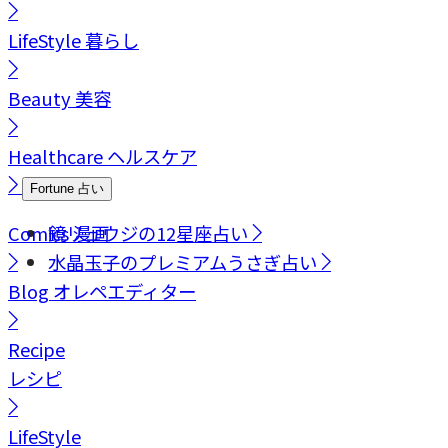
LifeStyle
暮らし
Beauty
美容
Healthcare
ヘルスケア
Fortune
占い
Comics
鏡リュウジの12星座占い
漫画
水晶玉子のプレミアムうさぎ占い
Blog
オレペエディター
Recipe
レシピ
LifeStyle