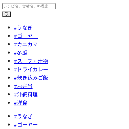
#うなぎ
#ゴーヤー
#カニカマ
#冬瓜
#スープ・汁物
#ドライカレー
#炊き込みご飯
#お弁当
#沖縄料理
#洋食
#うなぎ
#ゴーヤー