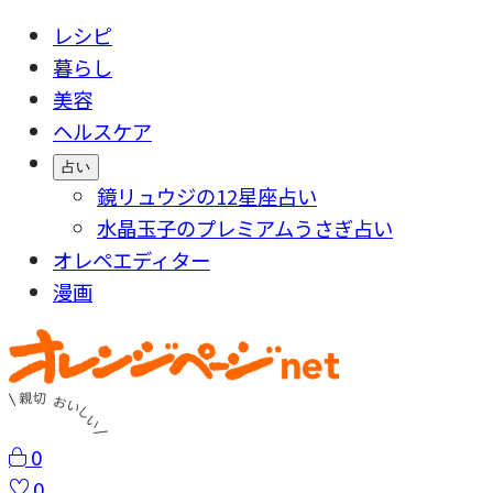
レシピ
暮らし
美容
ヘルスケア
占い
鏡リュウジの12星座占い
水晶玉子のプレミアムうさぎ占い
オレペエディター
漫画
0
0