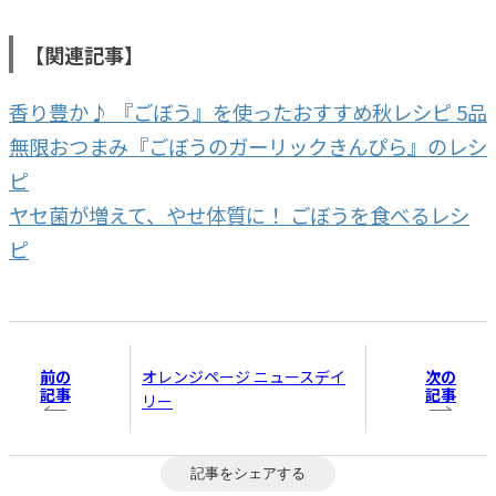
【関連記事】
香り豊か♪ 『ごぼう』を使ったおすすめ秋レシピ 5品
無限おつまみ『ごぼうのガーリックきんぴら』のレシ
ピ
ヤセ菌が増えて、やせ体質に！ ごぼうを食べるレシ
ピ
前の
次の
オレンジページ ニュースデイ
記事
記事
リー
記事をシェアする