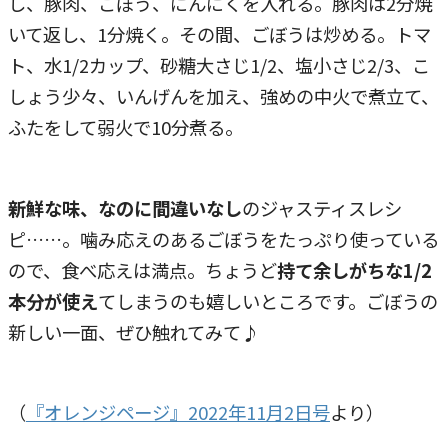
し、豚肉、ごぼう、にんにくを入れる。豚肉は2分焼
いて返し、1分焼く。その間、ごぼうは炒める。トマ
ト、水1/2カップ、砂糖大さじ1/2、塩小さじ2/3、こ
しょう少々、いんげんを加え、強めの中火で煮立て、
ふたをして弱火で10分煮る。
新鮮な味、なのに間違いなし
のジャスティスレシ
ピ……。噛み応えのあるごぼうをたっぷり使っている
ので、食べ応えは満点。ちょうど
持て余しがちな1/2
本分が使え
てしまうのも嬉しいところです。ごぼうの
新しい一面、ぜひ触れてみて♪
（
『オレンジページ』2022年11月2日号
より）