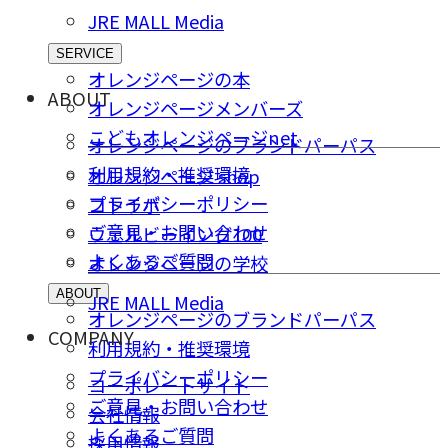
JRE MALL Media
SERVICE
オレンジページの本
ABOUT
オレンジページメンバーズ
こどもオレンジページnet
オレンジページのブランドパーパス
利用規約・推奨環境
オレンジページ shop
プライバシーポリシー
コトラボ
ご意⾒・お問い合わせ
ウェルビーイング100
よくあるご質問
オレンジページの学校
ABOUT
JRE MALL Media
オレンジページのブランドパーパス
COMPANY
利用規約・推奨環境
プライバシーポリシー
コーポレートサイト
ご意⾒・お問い合わせ
会社情報
よくあるご質問
採⽤情報