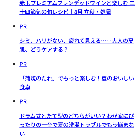
赤玉プレミアムブレンデッドワインと楽しむ 二
十四節気の旬レシピ｜8月 立秋・処暑
PR
シミ、ハリがない、疲れて見える……大人の夏
肌、どうケアする？
PR
「蒲焼のたれ」でもっと楽しむ！夏のおいしい
食卓
PR
ドラム式とたて型のどちらがいい？わが家にぴ
ったりの一台で夏の洗濯トラブルでもう悩まな
い