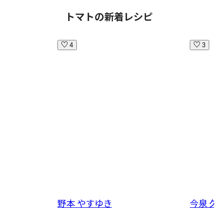
トマトの新着レシピ
4
3
野本 やすゆき
今泉 