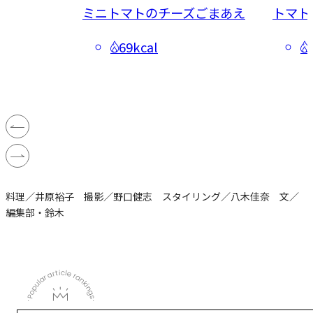
味炒め
ミニトマトのチーズごまあえ
トマト
69kcal
料理／井原裕子 撮影／野口健志 スタイリング／八木佳奈 文／
編集部・鈴木