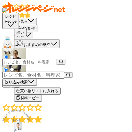
レシピ
栄養素を見る
Recipe
保存
0
件
占い
共有
おすすめの献立
絞り込み検索
－
＋
買い物リストに入れる
材料コピー