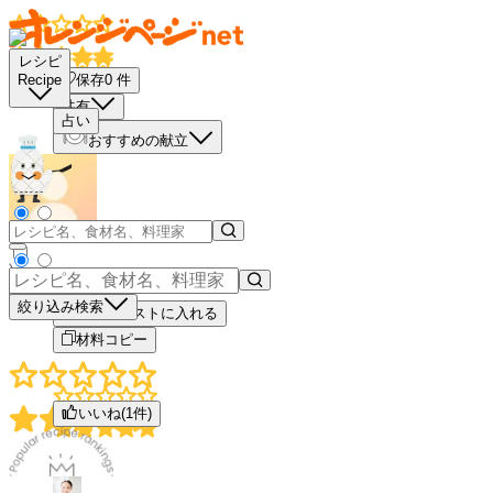
レシピ
保存
0
件
Recipe
共有
占い
おすすめの献立
－
＋
絞り込み検索
買い物リストに入れる
材料コピー
いいね(
1
件)