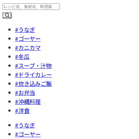
#うなぎ
#ゴーヤー
#カニカマ
#冬瓜
#スープ・汁物
#ドライカレー
#炊き込みご飯
#お弁当
#沖縄料理
#洋食
#うなぎ
#ゴーヤー