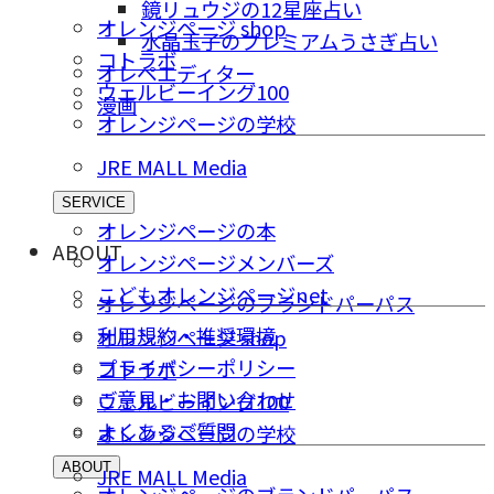
鏡リュウジの12星座占い
オレンジページ shop
水晶玉子のプレミアムうさぎ占い
コトラボ
オレペエディター
ウェルビーイング100
漫画
オレンジページの学校
JRE MALL Media
SERVICE
オレンジページの本
ABOUT
オレンジページメンバーズ
こどもオレンジページnet
オレンジページのブランドパーパス
利用規約・推奨環境
オレンジページ shop
プライバシーポリシー
コトラボ
ご意⾒・お問い合わせ
ウェルビーイング100
よくあるご質問
オレンジページの学校
ABOUT
JRE MALL Media