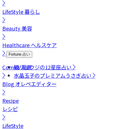
LifeStyle
暮らし
Beauty
美容
Healthcare
ヘルスケア
Fortune
占い
Comics
鏡リュウジの12星座占い
漫画
水晶玉子のプレミアムうさぎ占い
Blog
オレペエディター
Recipe
レシピ
LifeStyle