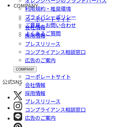
オレンジページのブランドパーパス
COMPANY
利用規約・推奨環境
プライバシーポリシー
コーポレートサイト
ご意⾒・お問い合わせ
会社情報
よくあるご質問
採⽤情報
プレスリリース
コンプライアンス相談窓⼝
広告のご案内
COMPANY
コーポレートサイト
公式SNS
会社情報
採⽤情報
プレスリリース
コンプライアンス相談窓⼝
広告のご案内