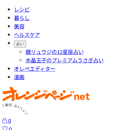
レシピ
暮らし
美容
ヘルスケア
占い
鏡リュウジの12星座占い
水晶玉子のプレミアムうさぎ占い
オレペエディター
漫画
0
0