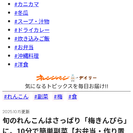
#カニカマ
#冬瓜
#スープ・汁物
#ドライカレー
#炊き込みご飯
#お弁当
#沖縄料理
#洋食
気になるトピックスを毎日お届け!!
れんこん
副菜
梅
食
2025.10.15更新
旬のれんこんはさっぱり「梅きんぴら」
に。10分で簡単副菜【お弁当・作り置