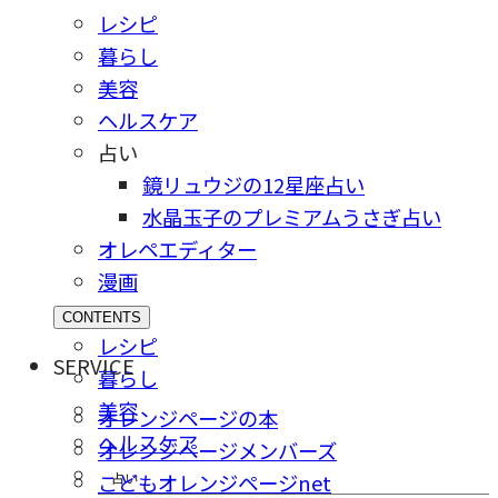
レシピ
暮らし
美容
ヘルスケア
占い
鏡リュウジの12星座占い
水晶玉子のプレミアムうさぎ占い
オレペエディター
漫画
CONTENTS
レシピ
SERVICE
暮らし
美容
オレンジページの本
ヘルスケア
オレンジページメンバーズ
占い
こどもオレンジページnet