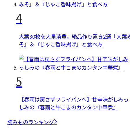
4
大葉30枚を大量消費。絶品作り置き2選『大葉
そ』＆『じゃこ香味揚げ』と食べ方
5
【春雨は戻さずフライパンへ】甘辛味がしみっ
しみの『春雨と牛こまのカンタン中華煮』
読みものランキング