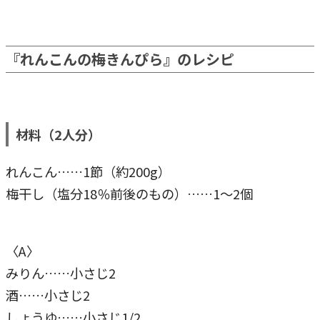
『れんこんの梅きんぴら』のレシピ
材料（2人分）
れんこん……1節（約200g）
梅干し（塩分18％前後のもの）……1～2個
〈A〉
みりん……小さじ2
酒……小さじ2
しょうゆ……小さじ1/2