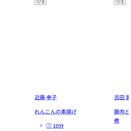
3
2
近藤 幸子
吉田 愛
焼き
れんこんの素揚げ
豚肉と
煮
10分