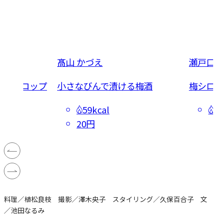
髙山 かづえ
瀬戸口
る梅シロップ
小さなびんで漬ける梅酒
梅シロ
59kcal
20円
料理／植松良枝 撮影／澤木央子 スタイリング／久保百合子 文
／池田なるみ