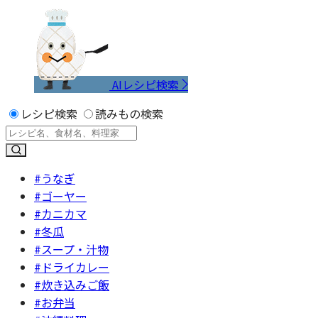
AIレシピ検索
レシピ検索
読みもの検索
#うなぎ
#ゴーヤー
#カニカマ
#冬瓜
#スープ・汁物
#ドライカレー
#炊き込みご飯
#お弁当