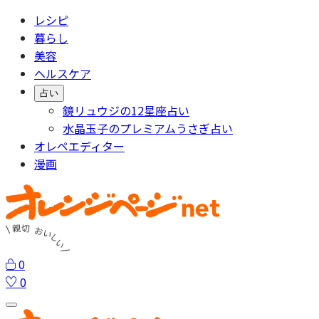
レシピ
暮らし
美容
ヘルスケア
占い
鏡リュウジの12星座占い
水晶玉子のプレミアムうさぎ占い
オレペエディター
漫画
0
0