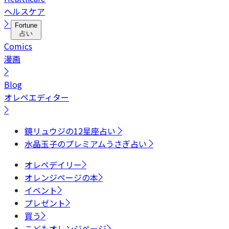
ヘルスケア
Fortune
占い
Comics
漫画
Blog
オレペエディター
鏡リュウジの12星座占い
水晶玉子のプレミアムうさぎ占い
オレペデイリー
オレンジページの本
イベント
プレゼント
買う
こどもオレンジページ