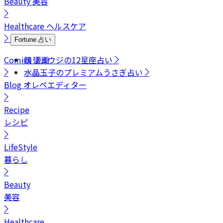
Beauty
美容
Healthcare
ヘルスケア
Fortune
占い
Comics
鏡リュウジの12星座占い
漫画
水晶玉子のプレミアムうさぎ占い
Blog
オレペエディター
Recipe
レシピ
LifeStyle
暮らし
Beauty
美容
Healthcare