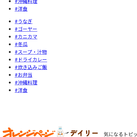
#沖縄料理
#洋食
#うなぎ
#ゴーヤー
#カニカマ
#冬瓜
#スープ・汁物
#ドライカレー
#炊き込みご飯
#お弁当
#沖縄料理
#洋食
気になるトピッ