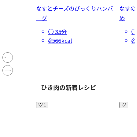
なすとチーズのびっくりハンバ
なすの
ーグ
め
35分
566kcal
ひき肉の新着レシピ
1