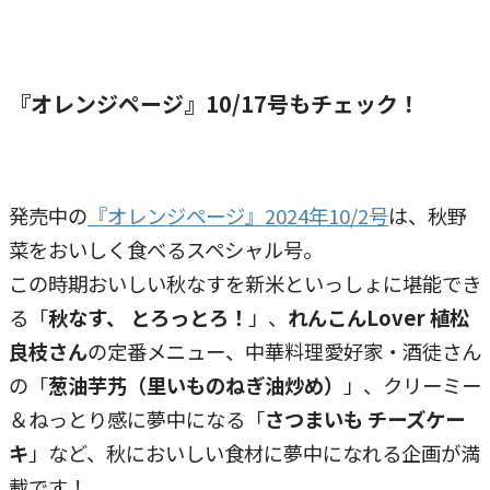
『オレンジページ』10/17号もチェック！
発売中の
『オレンジページ』2024年10/2号
は、秋野
菜をおいしく食べるスペシャル号。
この時期おいしい秋なすを新米といっしょに堪能でき
る「
秋なす、 とろっとろ！
」、
れんこんLover 植松
良枝さん
の定番メニュー、中華料理愛好家・酒徒さん
の「
葱油芋艿（里いものねぎ油炒め）
」、クリーミー
＆ねっとり感に夢中になる「
さつまいも チーズケー
キ
」など、秋においしい食材に夢中になれる企画が満
載です！