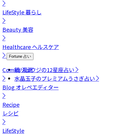
LifeStyle
暮らし
Beauty
美容
Healthcare
ヘルスケア
Fortune
占い
Comics
鏡リュウジの12星座占い
漫画
水晶玉子のプレミアムうさぎ占い
Blog
オレペエディター
Recipe
レシピ
LifeStyle