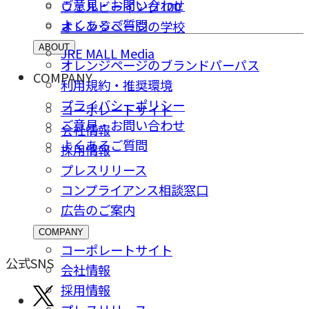
ご意⾒・お問い合わせ
ウェルビーイング100
よくあるご質問
オレンジページの学校
ABOUT
JRE MALL Media
オレンジページのブランドパーパス
COMPANY
利用規約・推奨環境
プライバシーポリシー
コーポレートサイト
ご意⾒・お問い合わせ
会社情報
よくあるご質問
採⽤情報
プレスリリース
コンプライアンス相談窓⼝
広告のご案内
COMPANY
コーポレートサイト
公式SNS
会社情報
採⽤情報