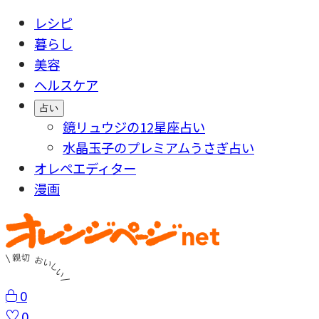
レシピ
暮らし
美容
ヘルスケア
占い
鏡リュウジの12星座占い
水晶玉子のプレミアムうさぎ占い
オレペエディター
漫画
0
0