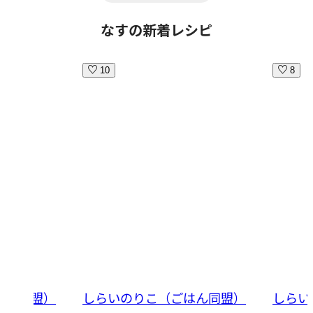
なすの新着レシピ
10
8
はん同盟）
しらいのりこ（ごはん同盟）
しらい