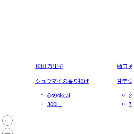
松田 万里子
樋口 
シュウマイの香り揚げ
甘辛つ
494kcal
300円
7