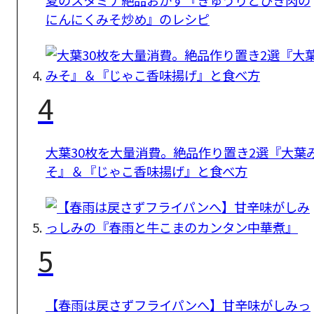
夏のスタミナ絶品おかず『きゅうりとひき肉の
にんにくみそ炒め』のレシピ
4
大葉30枚を大量消費。絶品作り置き2選『大葉
そ』＆『じゃこ香味揚げ』と食べ方
5
【春雨は戻さずフライパンへ】甘辛味がしみっ