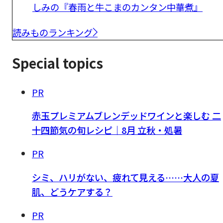
しみの『春雨と牛こまのカンタン中華煮』
読みものランキング
Special topics
PR
赤玉プレミアムブレンデッドワインと楽しむ 二
十四節気の旬レシピ｜8月 立秋・処暑
PR
シミ、ハリがない、疲れて見える……大人の夏
肌、どうケアする？
PR