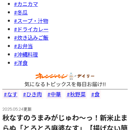
#カニカマ
#冬瓜
#スープ・汁物
#ドライカレー
#炊き込みご飯
#お弁当
#沖縄料理
#洋食
気になるトピックスを毎日お届け!!
なす
ひき肉
中華
秋野菜
食
2025.05.24更新
秋なすのうまみがじゅわ～っ！新米止ま
らぬ「とろとろ麻婆なす」【揚げない簡