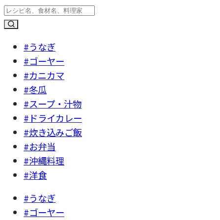
#うなぎ
#ゴーヤー
#カニカマ
#冬瓜
#スープ・汁物
#ドライカレー
#炊き込みご飯
#お弁当
#沖縄料理
#洋食
#うなぎ
#ゴーヤー