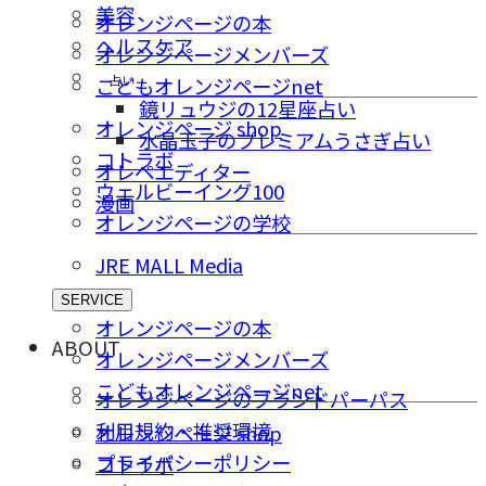
美容
オレンジページの本
ヘルスケア
オレンジページメンバーズ
占い
こどもオレンジページnet
鏡リュウジの12星座占い
オレンジページ shop
水晶玉子のプレミアムうさぎ占い
コトラボ
オレペエディター
ウェルビーイング100
漫画
オレンジページの学校
JRE MALL Media
SERVICE
オレンジページの本
ABOUT
オレンジページメンバーズ
こどもオレンジページnet
オレンジページのブランドパーパス
利用規約・推奨環境
オレンジページ shop
プライバシーポリシー
コトラボ