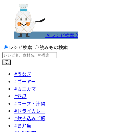
AIレシピ検索
レシピ検索
読みもの検索
#うなぎ
#ゴーヤー
#カニカマ
#冬瓜
#スープ・汁物
#ドライカレー
#炊き込みご飯
#お弁当