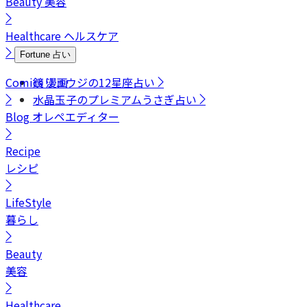
Beauty
美容
Healthcare
ヘルスケア
Fortune
占い
Comics
鏡リュウジの12星座占い
漫画
水晶玉子のプレミアムうさぎ占い
Blog
オレペエディター
Recipe
レシピ
LifeStyle
暮らし
Beauty
美容
Healthcare