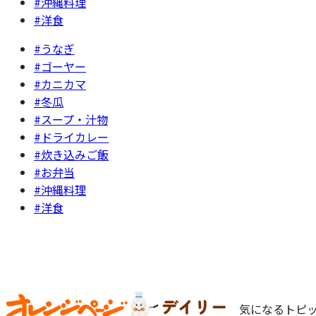
#沖縄料理
#洋食
#うなぎ
#ゴーヤー
#カニカマ
#冬瓜
#スープ・汁物
#ドライカレー
#炊き込みご飯
#お弁当
#沖縄料理
#洋食
気になるトピッ