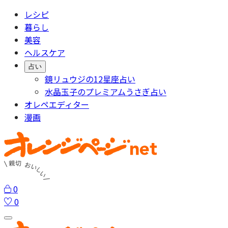
レシピ
暮らし
美容
ヘルスケア
占い
鏡リュウジの12星座占い
水晶玉子のプレミアムうさぎ占い
オレペエディター
漫画
0
0