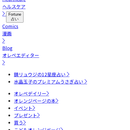
ヘルスケア
Fortune
占い
Comics
漫画
Blog
オレペエディター
鏡リュウジの12星座占い
水晶玉子のプレミアムうさぎ占い
オレペデイリー
オレンジページの本
イベント
プレゼント
買う
こどもオレンジページ