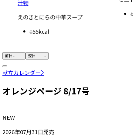
汁物
えのきとにらの中華スープ
55kcal
前日
翌日
献立カレンダー
オレンジページ 8/17号
NEW
2026年07月31日
発売