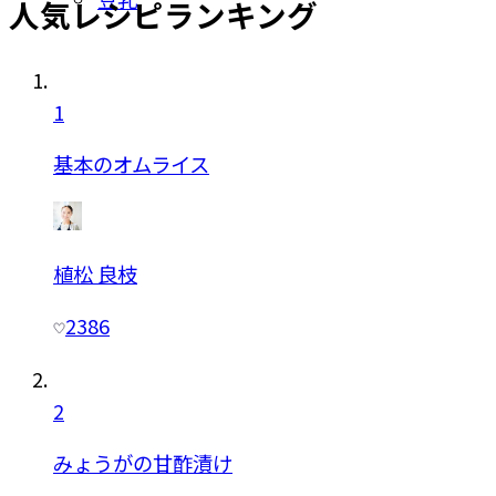
人気レシピランキング
1
基本のオムライス
植松 良枝
2386
2
みょうがの甘酢漬け