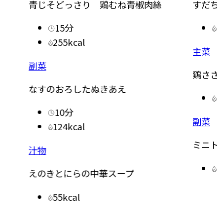
青じそどっさり 鶏むね青椒肉絲
すだち
15分
255kcal
主菜
副菜
鶏ささ
なすのおろしたぬきあえ
10分
副菜
124kcal
ミニト
汁物
えのきとにらの中華スープ
55kcal