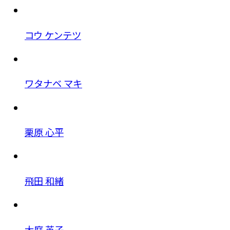
コウ ケンテツ
ワタナベ マキ
栗原 心平
飛田 和緒
大庭 英子