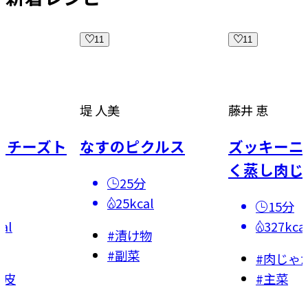
11
11
堤 人美
藤井 恵
でチーズト
なすのピクルス
ズッキーニ
く蒸し肉じ
25分
25kcal
15分
al
327kca
#
漬け物
#
副菜
他
#
肉じゃ
の皮
#
主菜