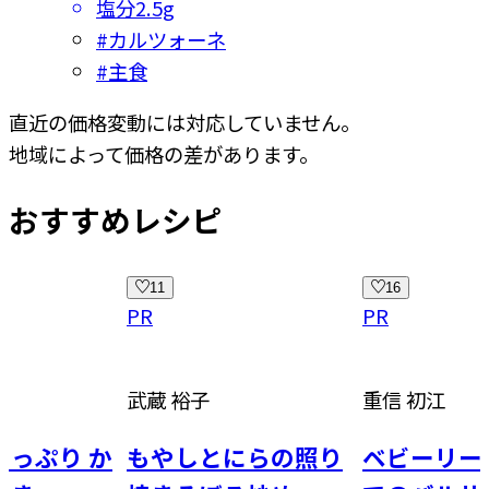
塩分
2.5g
#
カルツォーネ
#
主食
直近の価格変動には対応していません。
地域によって価格の差があります。
おすすめレシピ
11
16
PR
PR
武蔵 裕子
重信 初江
たっぷり か
もやしとにらの照り
ベビーリー