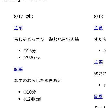
8/12
（
水
）
8/13
（
主菜
主食
青じそどっさり 鶏むね青椒肉絲
すだち
15分
255kcal
主菜
副菜
鶏ささ
なすのおろしたぬきあえ
10分
副菜
124kcal
ミニト