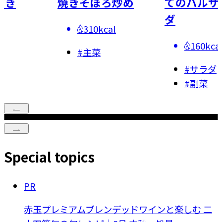
たき
焼きそぼろ炒め
てのバルサ
ダ
理
310kcal
160kca
#
主菜
#
サラダ
#
副菜
Special topics
PR
赤玉プレミアムブレンデッドワインと楽しむ 二