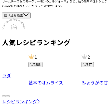
リームチーズ＆スモークサーモンのカルツォーネ」など1 品の簡単料理レシピか
らあなたの作りたい！がきっと見つかります。
絞り込み検索
人気レシピランキング
1
2
2386
647
サラダ
基本のオムライス
みょうがの甘
レシピランキング