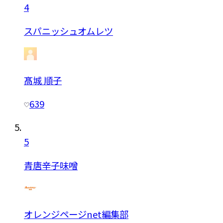
4
スパニッシュオムレツ
髙城 順子
639
5
青唐辛子味噌
オレンジページnet編集部