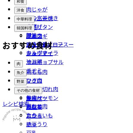
和食
肉じゃが
洋食
豚の生姜焼き
ハンバーグ
中華料理
唐揚げ
ナポリタン
餃子
韓国料理
豚汁
ポトフ
回鍋肉
プルコギ
おすすめ食材
すき焼き
ローストビーフ
チンジャオロースー
キムチ鍋
カルボナーラ
シュウマイ
チャプチェ
油淋鶏
サムギョプサル
肉
チヂミ
鶏もも肉
魚介
ひき肉
マグロ
野菜
豚こま切れ肉
イカ
なす
その他の食材
牛肉
鮭・サーモン
キャベツ
厚揚げ
レシピ検索
鶏むね肉
カツオ
小松菜
豆腐
たら
さつまいも
おから
きゅうり
納豆
豆乳