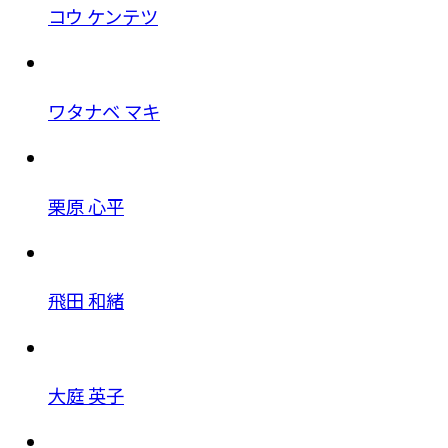
コウ ケンテツ
ワタナベ マキ
栗原 心平
飛田 和緒
大庭 英子