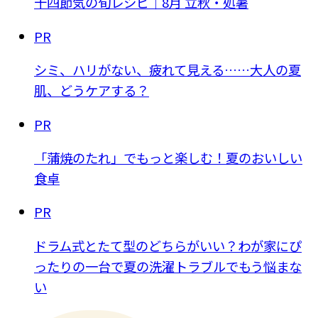
十四節気の旬レシピ｜8月 立秋・処暑
PR
シミ、ハリがない、疲れて見える……大人の夏
肌、どうケアする？
PR
「蒲焼のたれ」でもっと楽しむ！夏のおいしい
食卓
PR
ドラム式とたて型のどちらがいい？わが家にぴ
ったりの一台で夏の洗濯トラブルでもう悩まな
い