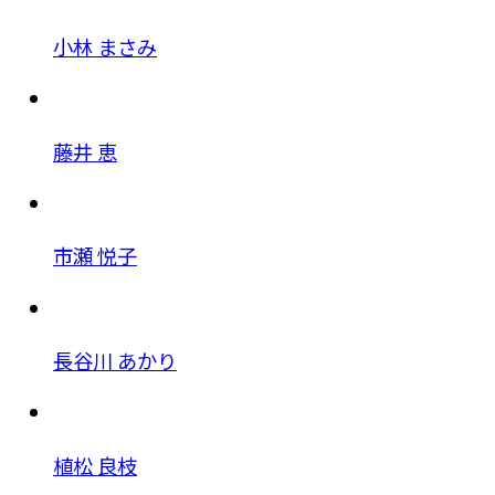
小林 まさみ
藤井 恵
市瀬 悦子
長谷川 あかり
植松 良枝