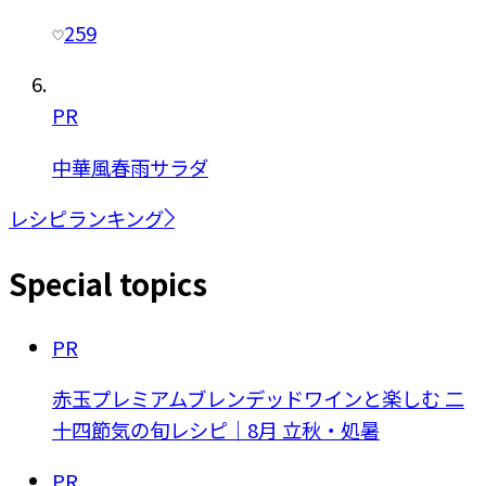
259
PR
中華風春雨サラダ
レシピランキング
Special topics
PR
赤玉プレミアムブレンデッドワインと楽しむ 二
十四節気の旬レシピ｜8月 立秋・処暑
PR