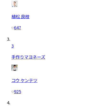
植松 良枝
647
3
手作りマヨネーズ
コウ ケンテツ
925