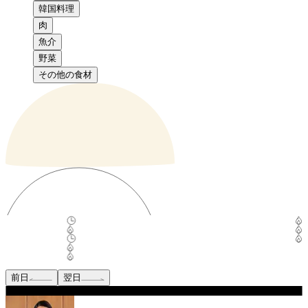
韓国料理
肉
魚介
野菜
その他の食材
前日
翌日