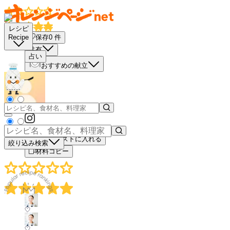
レシピ
保存
0
件
Recipe
共有
占い
おすすめの献立
買い物リストに入れる
絞り込み検索
材料コピー