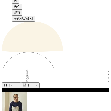
肉
魚介
野菜
その他の食材
前日
翌日