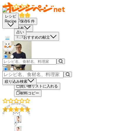
レシピ
保存
6
件
Recipe
共有
占い
おすすめの献立
もっと見る
絞り込み検索
買い物リストに入れる
材料コピー