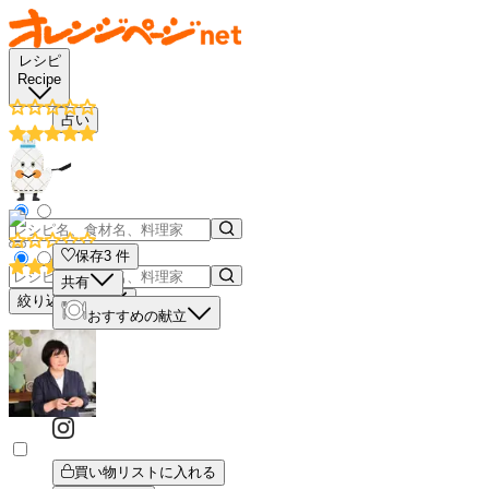
レシピ
Recipe
占い
保存
3
件
共有
絞り込み検索
おすすめの献立
買い物リストに入れる