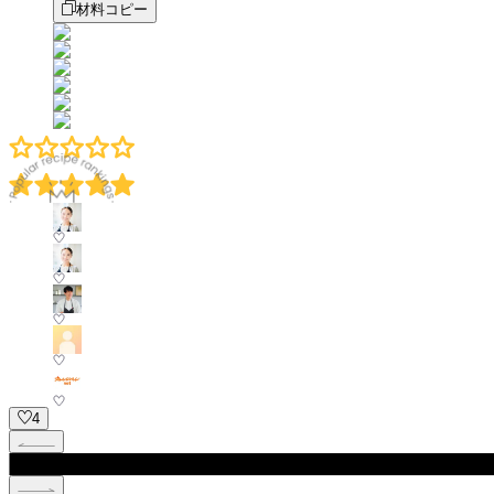
材料コピー
4