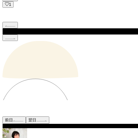
1
前日
翌日