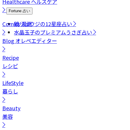
Healthcare
ヘルスケア
Fortune
占い
Comics
鏡リュウジの12星座占い
漫画
水晶玉子のプレミアムうさぎ占い
Blog
オレペエディター
Recipe
レシピ
LifeStyle
暮らし
Beauty
美容