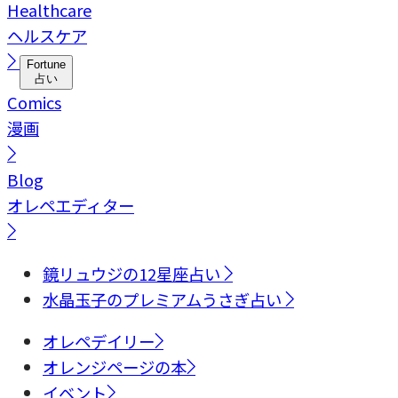
Healthcare
ヘルスケア
Fortune
占い
Comics
漫画
Blog
オレペエディター
鏡リュウジの12星座占い
水晶玉子のプレミアムうさぎ占い
オレペデイリー
オレンジページの本
イベント