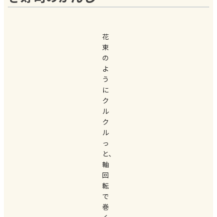
花
束
の
よ
う
に
ク
ル
ク
ル
っ
と、
軸
回
転
で
巻