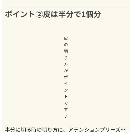
ポイント②皮は半分で1個分
皮
の
切
り
方
が
ポ
イ
ン
ト
で
す
♪
半分に切る時の切り方に、アテンションプリーズ