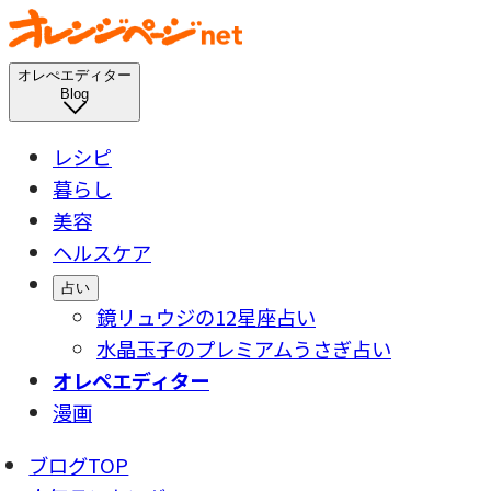
オレぺエディター
Blog
レシピ
暮らし
美容
ヘルスケア
占い
鏡リュウジの12星座占い
水晶玉子のプレミアムうさぎ占い
オレペエディター
漫画
ブログTOP