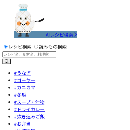
AIレシピ検索
レシピ検索
読みもの検索
#うなぎ
#ゴーヤー
#カニカマ
#冬瓜
#スープ・汁物
#ドライカレー
#炊き込みご飯
#お弁当