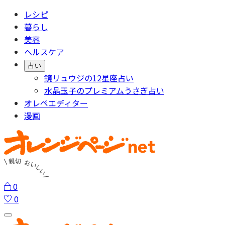
レシピ
暮らし
美容
ヘルスケア
占い
鏡リュウジの12星座占い
水晶玉子のプレミアムうさぎ占い
オレペエディター
漫画
0
0