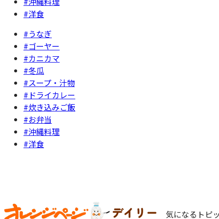
#沖縄料理
#洋食
#うなぎ
#ゴーヤー
#カニカマ
#冬瓜
#スープ・汁物
#ドライカレー
#炊き込みご飯
#お弁当
#沖縄料理
#洋食
気になるトピッ