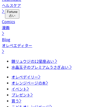
ヘルスケア
Fortune
占い
Comics
漫画
Blog
オレペエディター
鏡リュウジの12星座占い
水晶玉子のプレミアムうさぎ占い
オレペデイリー
オレンジページの本
イベント
プレゼント
買う
こどもオレンジページ