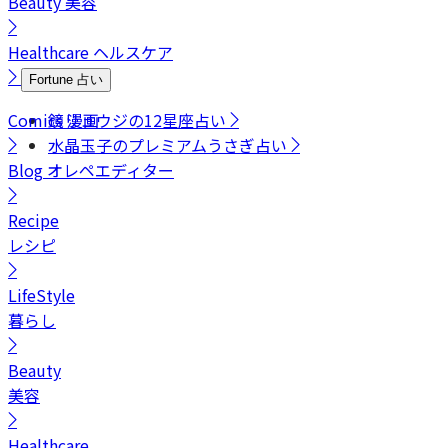
Beauty
美容
Healthcare
ヘルスケア
Fortune
占い
Comics
鏡リュウジの12星座占い
漫画
水晶玉子のプレミアムうさぎ占い
Blog
オレペエディター
Recipe
レシピ
LifeStyle
暮らし
Beauty
美容
Healthcare