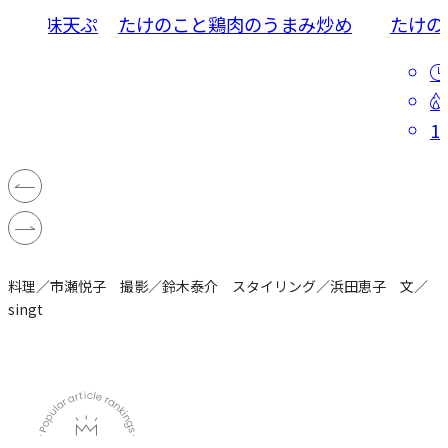
しそ風味天ぷ
たけのこと鶏肉のうまみ炒め
たけの
1
料理／市瀬悦子 撮影／鈴木泰介 スタイリング／浜田恵子 文／
singt