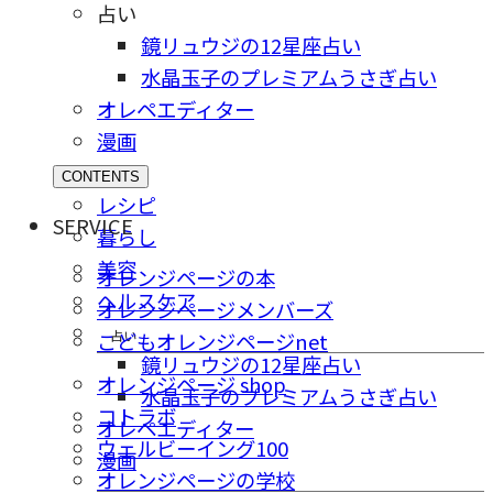
占い
鏡リュウジの12星座占い
水晶玉子のプレミアムうさぎ占い
オレペエディター
漫画
CONTENTS
レシピ
SERVICE
暮らし
美容
オレンジページの本
ヘルスケア
オレンジページメンバーズ
占い
こどもオレンジページnet
鏡リュウジの12星座占い
オレンジページ shop
水晶玉子のプレミアムうさぎ占い
コトラボ
オレペエディター
ウェルビーイング100
漫画
オレンジページの学校