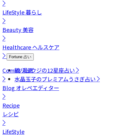
LifeStyle
暮らし
Beauty
美容
Healthcare
ヘルスケア
Fortune
占い
Comics
鏡リュウジの12星座占い
漫画
水晶玉子のプレミアムうさぎ占い
Blog
オレペエディター
Recipe
レシピ
LifeStyle