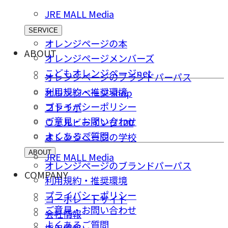
JRE MALL Media
SERVICE
オレンジページの本
ABOUT
オレンジページメンバーズ
こどもオレンジページnet
オレンジページのブランドパーパス
利用規約・推奨環境
オレンジページ shop
プライバシーポリシー
コトラボ
ご意⾒・お問い合わせ
ウェルビーイング100
よくあるご質問
オレンジページの学校
ABOUT
JRE MALL Media
オレンジページのブランドパーパス
COMPANY
利用規約・推奨環境
プライバシーポリシー
コーポレートサイト
ご意⾒・お問い合わせ
会社情報
よくあるご質問