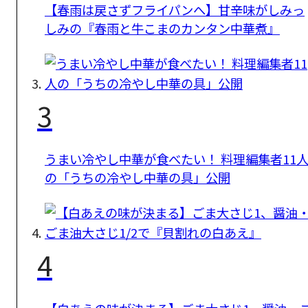
【春雨は戻さずフライパンへ】甘辛味がしみっ
しみの『春雨と牛こまのカンタン中華煮』
3
うまい冷やし中華が食べたい！ 料理編集者11
の「うちの冷やし中華の具」公開
4