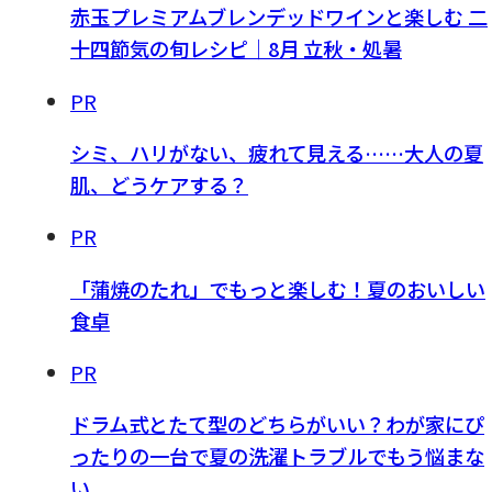
赤玉プレミアムブレンデッドワインと楽しむ 二
十四節気の旬レシピ｜8月 立秋・処暑
PR
シミ、ハリがない、疲れて見える……大人の夏
肌、どうケアする？
PR
「蒲焼のたれ」でもっと楽しむ！夏のおいしい
食卓
PR
ドラム式とたて型のどちらがいい？わが家にぴ
ったりの一台で夏の洗濯トラブルでもう悩まな
い