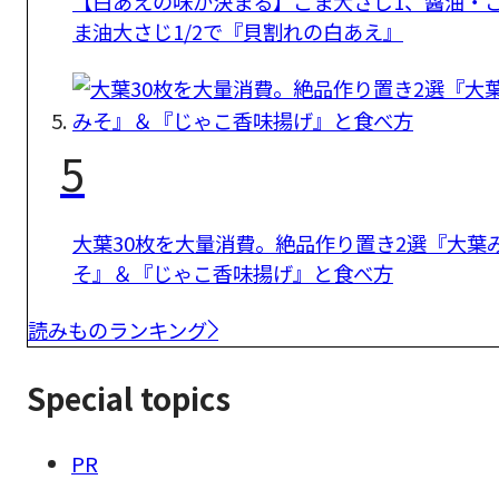
【白あえの味が決まる】ごま大さじ1、醤油・
ま油大さじ1/2で『貝割れの白あえ』
5
大葉30枚を大量消費。絶品作り置き2選『大葉
そ』＆『じゃこ香味揚げ』と食べ方
読みものランキング
Special topics
PR