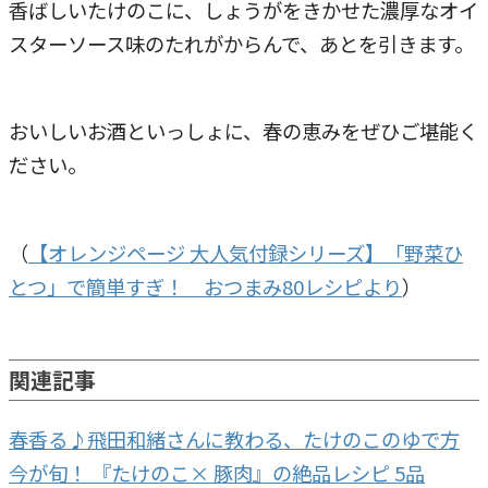
香ばしいたけのこに、しょうがをきかせた濃厚なオイ
スターソース味のたれがからんで、あとを引きます。
おいしいお酒といっしょに、春の恵みをぜひご堪能く
ださい。
（
【オレンジページ 大人気付録シリーズ】「野菜ひ
とつ」で簡単すぎ！ おつまみ80レシピより
）
関連記事
春香る♪飛田和緒さんに教わる、たけのこのゆで方
今が旬！ 『たけのこ× 豚肉』の絶品レシピ 5品