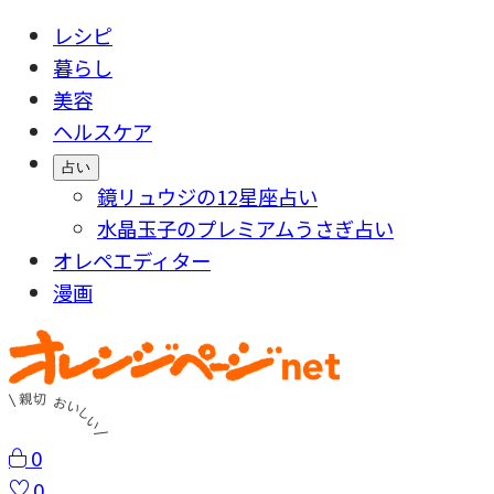
レシピ
暮らし
美容
ヘルスケア
占い
鏡リュウジの12星座占い
水晶玉子のプレミアムうさぎ占い
オレペエディター
漫画
0
0