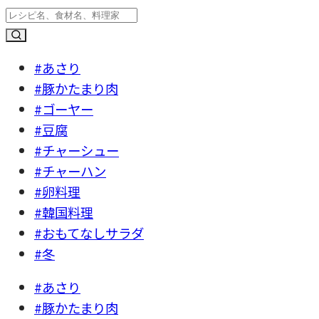
#あさり
#豚かたまり肉
#ゴーヤー
#豆腐
#チャーシュー
#チャーハン
#卵料理
#韓国料理
#おもてなしサラダ
#冬
#あさり
#豚かたまり肉