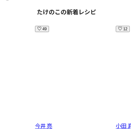
たけのこの新着レシピ
49
12
今井 亮
小田 