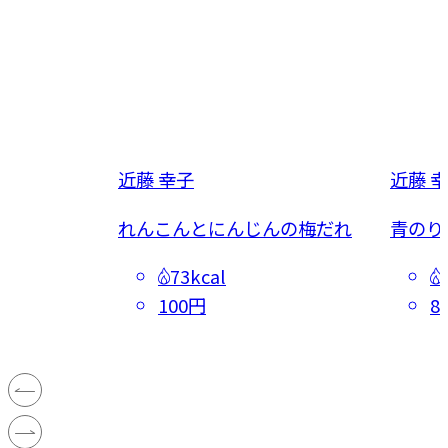
近藤 幸子
近藤 
ちゃ
れんこんとにんじんの梅だれ
青のり
73kcal
100円
8