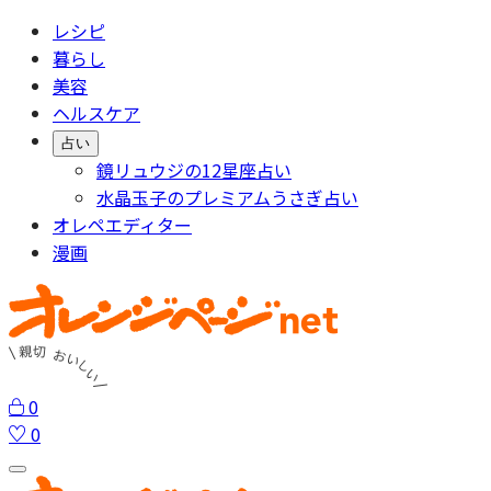
レシピ
暮らし
美容
ヘルスケア
占い
鏡リュウジの12星座占い
水晶玉子のプレミアムうさぎ占い
オレペエディター
漫画
0
0