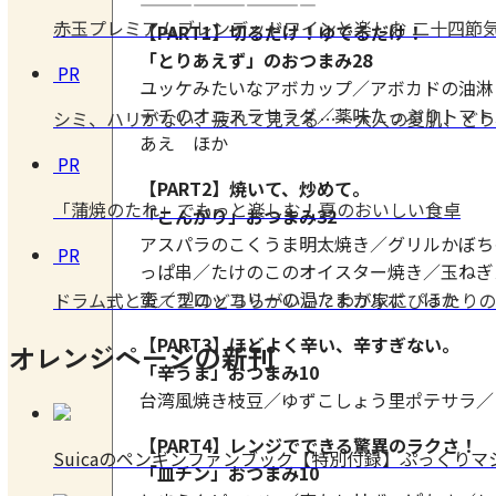
——————————
赤玉プレミアムブレンデッドワインと楽しむ 二十四節気
【PART1】切るだけ！ゆでるだけ！
「とりあえず」のおつまみ28
PR
ユッケみたいなアボカップ／アボカドの油淋
テチのオニスラサラダ／薬味たっぷりトマト
シミ、ハリがない、疲れて見える……大人の夏肌、どう
あえ ほか
PR
【PART2】焼いて、炒めて。
「蒲焼のたれ」でもっと楽しむ！夏のおいしい食卓
「こんがり」おつまみ32
アスパラのこくうま明太焼き／グリルかぼち
PR
っぱ串／たけのこのオイスター焼き／玉ねぎ
蛮／ブロッコリーの温たまカルボ ほか
ドラム式とたて型のどちらがいい？わが家にぴったりの
【PART3】ほどよく辛い、辛すぎない。
オレンジページの新刊
「辛うま」おつまみ10
台湾風焼き枝豆／ゆずこしょう里ポテサラ／
【PART4】レンジでできる驚異のラクさ！
Suicaのペンギンファンブック【特別付録】ぷっくり
「皿チン」おつまみ10