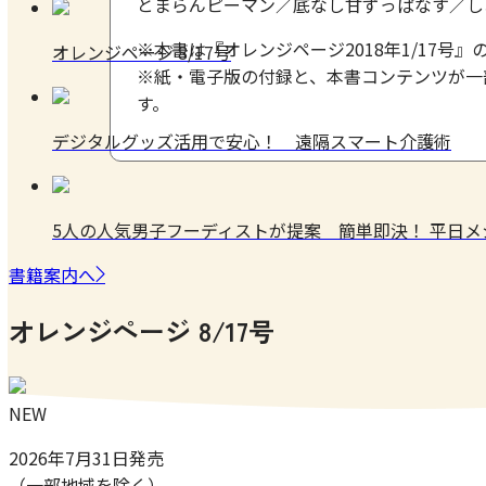
とまらんピーマン／底なし甘ずっぱなす／し
※本書は『オレンジページ2018年1/17号
オレンジページ 8/17号
※紙・電子版の付録と、本書コンテンツが一
す。
デジタルグッズ活用で安心！ 遠隔スマート介護術
5人の人気男子フーディストが提案 簡単即決！ 平日
書籍案内へ
オレンジページ 8/17号
NEW
2026年7月31日発売
（一部地域を除く）