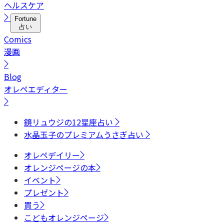
ヘルスケア
Fortune
占い
Comics
漫画
Blog
オレペエディター
鏡リュウジの12星座占い
水晶玉子のプレミアムうさぎ占い
オレペデイリー
オレンジページの本
イベント
プレゼント
買う
こどもオレンジページ