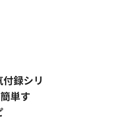
気付録シリ
で簡単す
ピ