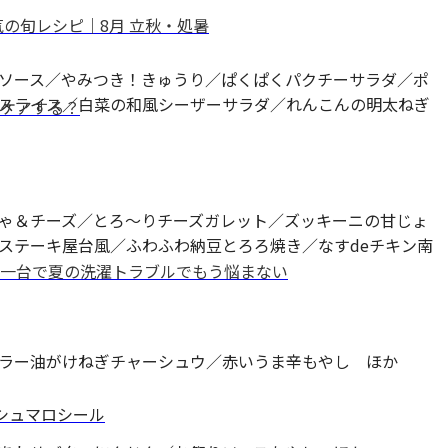
の旬レシピ｜8月 立秋・処暑
ソース／やみつき！きゅうり／ぱくぱくパクチーサラダ／ポ
スライス／白菜の和風シーザーサラダ／れんこんの明太ねぎ
ケアする？
ゃ＆チーズ／とろ～りチーズガレット／ズッキーニの甘じょ
ステーキ屋台風／ふわふわ納豆とろろ焼き／なすdeチキン南
一台で夏の洗濯トラブルでもう悩まない
ラー油がけねぎチャーシュウ／赤いうま辛もやし ほか
マシュマロシール