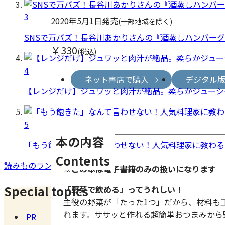
3
2020年5月1日発売
(一部地域を除く)
SNSで万バズ！長谷川あかりさんの『酒蒸しハンバー
￥330
(税込)
4
ネット書店で購入
デジタル
【レンジだけ】ジュワッと肉汁が絶品。柔らかジューシ
5
本の内容
「もう飽きた」なんて言わせない！人気料理家に教わる
Contents
読みものランキング
※この本は電子書籍のみの扱いになります
Special topics
「野菜で飲める」ってうれしい！
主役の野菜が「たった1つ」だから、材料も
れます。ササッと作れる超簡単おつまみから
PR