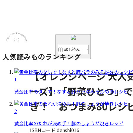
試し読み
人気読みものランキング
【オレンジページ 大人
1
ーズ】「野菜ひとつ」
黄金比率のタレで！なすと豚バラのみそ炒めのレシピ
ぎ！ おつまみ80レシ
2
黄金比率のたれが決め手！豚のしょうが焼きレシピ
ISBNコード denshi016