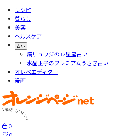
レシピ
暮らし
美容
ヘルスケア
占い
鏡リュウジの12星座占い
水晶玉子のプレミアムうさぎ占い
オレペエディター
漫画
0
0