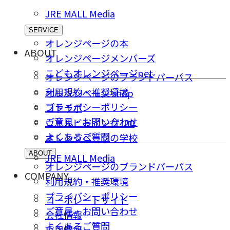
JRE MALL Media
SERVICE
オレンジページの本
ABOUT
オレンジページメンバーズ
こどもオレンジページnet
オレンジページのブランドパーパス
利用規約・推奨環境
オレンジページ shop
プライバシーポリシー
コトラボ
ご意⾒・お問い合わせ
ウェルビーイング100
よくあるご質問
オレンジページの学校
ABOUT
JRE MALL Media
オレンジページのブランドパーパス
COMPANY
利用規約・推奨環境
プライバシーポリシー
コーポレートサイト
ご意⾒・お問い合わせ
会社情報
よくあるご質問
採⽤情報