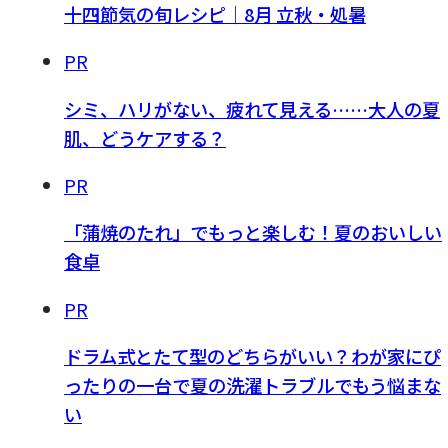
十四節気の旬レシピ｜8月 立秋・処暑
PR
シミ、ハリがない、疲れて見える……大人の夏
肌、どうケアする？
PR
「蒲焼のたれ」でもっと楽しむ！夏のおいしい
食卓
PR
ドラム式とたて型のどちらがいい？わが家にぴ
ったりの一台で夏の洗濯トラブルでもう悩まな
い