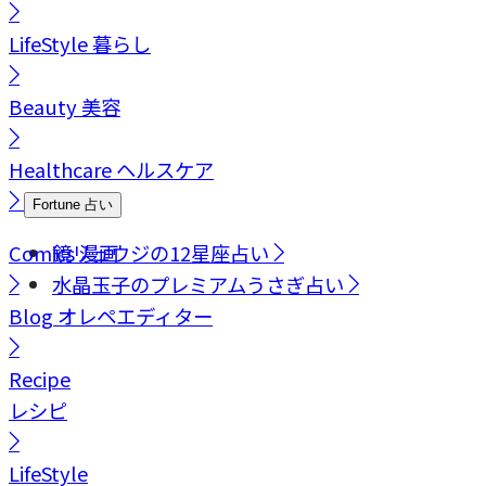
LifeStyle
暮らし
Beauty
美容
Healthcare
ヘルスケア
Fortune
占い
Comics
鏡リュウジの12星座占い
漫画
水晶玉子のプレミアムうさぎ占い
Blog
オレペエディター
Recipe
レシピ
LifeStyle