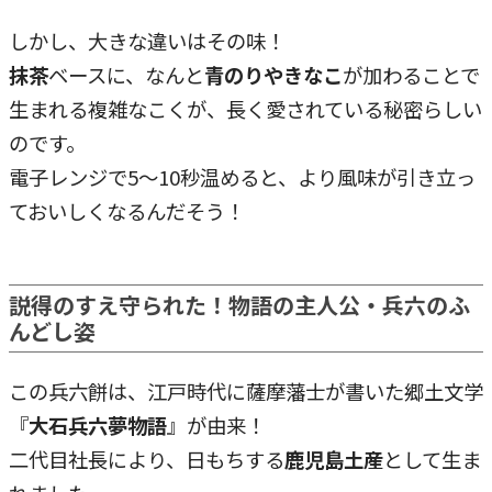
しかし、大きな違いはその味！
抹茶
ベースに、なんと
青のりやきなこ
が加わることで
生まれる複雑なこくが、長く愛されている秘密らしい
のです。
電子レンジで5～10秒温めると、より風味が引き立っ
ておいしくなるんだそう！
説得のすえ守られた！物語の主人公・兵六のふ
んどし姿
この兵六餅は、江戸時代に薩摩藩士が書いた郷土文学
『
大石兵六夢物語
』が由来！
二代目社長により、日もちする
鹿児島土産
として生ま