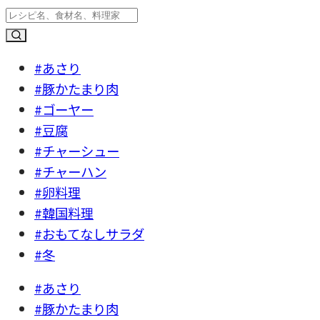
#あさり
#豚かたまり肉
#ゴーヤー
#豆腐
#チャーシュー
#チャーハン
#卵料理
#韓国料理
#おもてなしサラダ
#冬
#あさり
#豚かたまり肉