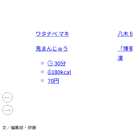
ワタナベ マキ
八木 
鬼まんじゅう
「博多
凍
30分
180kcal
70円
文／編集部・伊藤