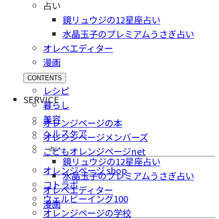
占い
鏡リュウジの12星座占い
水晶玉子のプレミアムうさぎ占い
オレペエディター
漫画
CONTENTS
レシピ
SERVICE
暮らし
美容
オレンジページの本
ヘルスケア
オレンジページメンバーズ
占い
こどもオレンジページnet
鏡リュウジの12星座占い
オレンジページ shop
水晶玉子のプレミアムうさぎ占い
コトラボ
オレペエディター
ウェルビーイング100
漫画
オレンジページの学校