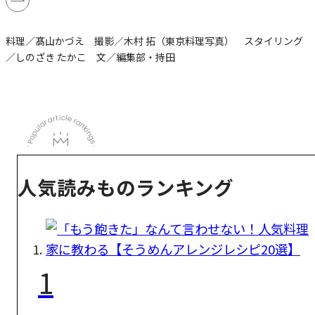
料理／髙山かづえ 撮影／木村 拓（東京料理写真） スタイリング
／しのざき たかこ 文／編集部・持田
人気読みものランキング
1