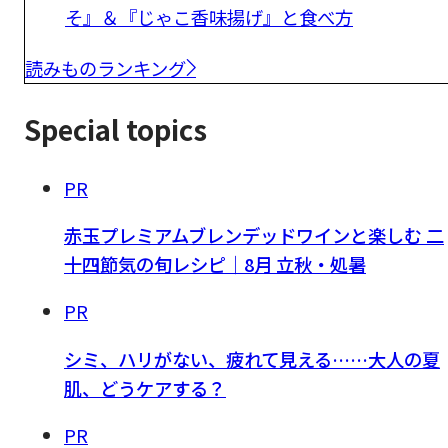
そ』＆『じゃこ香味揚げ』と食べ方
読みものランキング
Special topics
PR
赤玉プレミアムブレンデッドワインと楽しむ 二
十四節気の旬レシピ｜8月 立秋・処暑
PR
シミ、ハリがない、疲れて見える……大人の夏
肌、どうケアする？
PR