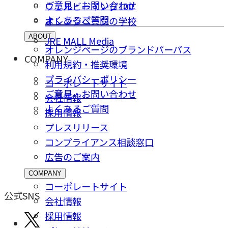
ご意⾒・お問い合わせ
ウェルビーイング100
よくあるご質問
オレンジページの学校
ABOUT
JRE MALL Media
オレンジページのブランドパーパス
COMPANY
利用規約・推奨環境
プライバシーポリシー
コーポレートサイト
ご意⾒・お問い合わせ
会社情報
よくあるご質問
採⽤情報
プレスリリース
コンプライアンス相談窓⼝
広告のご案内
COMPANY
コーポレートサイト
公式SNS
会社情報
採⽤情報