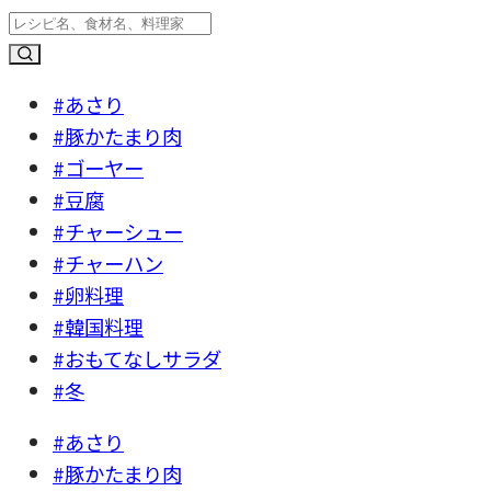
#あさり
#豚かたまり肉
#ゴーヤー
#豆腐
#チャーシュー
#チャーハン
#卵料理
#韓国料理
#おもてなしサラダ
#冬
#あさり
#豚かたまり肉