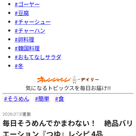
#ゴーヤー
#豆腐
#チャーシュー
#チャーハン
#卵料理
#韓国料理
#おもてなしサラダ
#冬
気になるトピックスを毎日お届け!!
そうめん
簡単
食
2026.07.31更新
毎日そうめんでかまわない！ 絶品バリ
エーション『つゆ』レシピ 4品