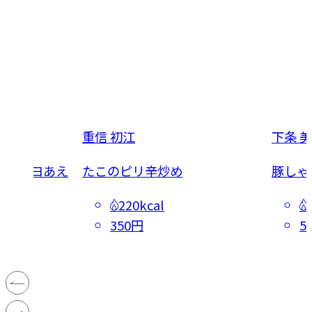
重信 初江
下条 
りのマヨあえ
たこのピリ辛炒め
豚しゃ
220kcal
350円
5