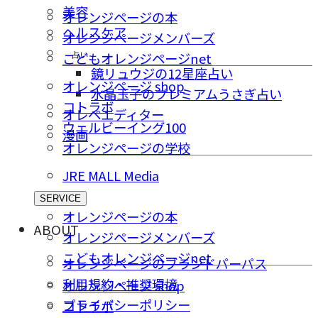
美容
オレンジページの本
ヘルスケア
オレンジページメンバーズ
占い
こどもオレンジページnet
鏡リュウジの12星座占い
オレンジページ shop
水晶玉子のプレミアムうさぎ占い
コトラボ
オレペエディター
ウェルビーイング100
漫画
オレンジページの学校
JRE MALL Media
SERVICE
オレンジページの本
ABOUT
オレンジページメンバーズ
こどもオレンジページnet
オレンジページのブランドパーパス
利用規約・推奨環境
オレンジページ shop
プライバシーポリシー
コトラボ