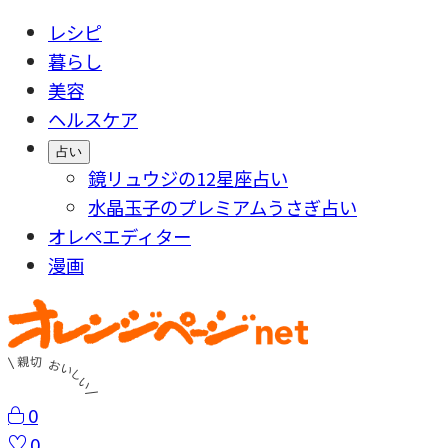
レシピ
暮らし
美容
ヘルスケア
占い
鏡リュウジの12星座占い
水晶玉子のプレミアムうさぎ占い
オレペエディター
漫画
0
0