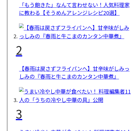
「もう飽きた」なんて言わせない！人気料理家
に教わる【そうめんアレンジレシピ20選】
2
【春雨は戻さずフライパンへ】甘辛味がしみっ
しみの『春雨と牛こまのカンタン中華煮』
3