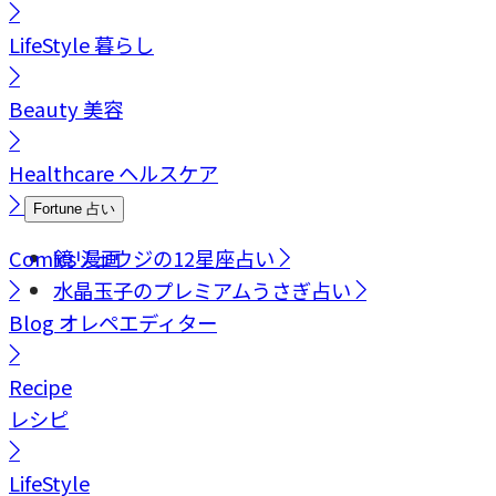
LifeStyle
暮らし
Beauty
美容
Healthcare
ヘルスケア
Fortune
占い
Comics
鏡リュウジの12星座占い
漫画
水晶玉子のプレミアムうさぎ占い
Blog
オレペエディター
Recipe
レシピ
LifeStyle