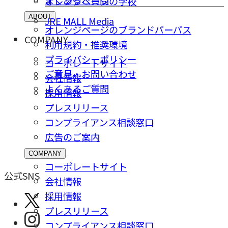
よくあるご質問
オレンジページの学校
ABOUT
JRE MALL Media
オレンジページのブランドパーパス
COMPANY
利用規約・推奨環境
プライバシーポリシー
コーポレートサイト
ご意⾒・お問い合わせ
会社情報
よくあるご質問
採⽤情報
プレスリリース
コンプライアンス相談窓⼝
広告のご案内
COMPANY
コーポレートサイト
公式SNS
会社情報
採⽤情報
プレスリリース
コンプライアンス相談窓⼝