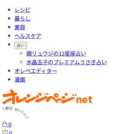
レシピ
暮らし
美容
ヘルスケア
占い
鏡リュウジの12星座占い
水晶玉子のプレミアムうさぎ占い
オレペエディター
漫画
0
0