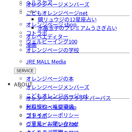
ヘルスケア
オレンジページメンバーズ
占い
こどもオレンジページnet
鏡リュウジの12星座占い
オレンジページ shop
水晶玉子のプレミアムうさぎ占い
コトラボ
オレペエディター
ウェルビーイング100
漫画
オレンジページの学校
JRE MALL Media
SERVICE
オレンジページの本
ABOUT
オレンジページメンバーズ
こどもオレンジページnet
オレンジページのブランドパーパス
利用規約・推奨環境
オレンジページ shop
プライバシーポリシー
コトラボ
ご意⾒・お問い合わせ
ウェルビーイング100