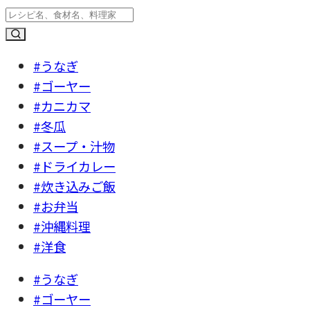
#うなぎ
#ゴーヤー
#カニカマ
#冬瓜
#スープ・汁物
#ドライカレー
#炊き込みご飯
#お弁当
#沖縄料理
#洋食
#うなぎ
#ゴーヤー