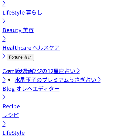
LifeStyle
暮らし
Beauty
美容
Healthcare
ヘルスケア
Fortune
占い
Comics
鏡リュウジの12星座占い
漫画
水晶玉子のプレミアムうさぎ占い
Blog
オレペエディター
Recipe
レシピ
LifeStyle