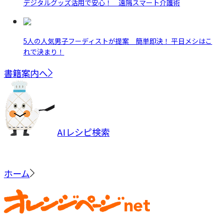
デジタルグッズ活用で安心！ 遠隔スマート介護術
5人の人気男子フーディストが提案 簡単即決！ 平日メシはこ
れで決まり！
書籍案内へ
AIレシピ検索
ホーム