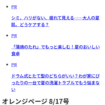
PR
シミ、ハリがない、疲れて見える……大人の夏
肌、どうケアする？
PR
「蒲焼のたれ」でもっと楽しむ！夏のおいしい
食卓
PR
ドラム式とたて型のどちらがいい？わが家にぴ
ったりの一台で夏の洗濯トラブルでもう悩まな
い
オレンジページ 8/17号