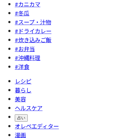
#カニカマ
#冬瓜
#スープ・汁物
#ドライカレー
#炊き込みご飯
#お弁当
#沖縄料理
#洋食
レシピ
暮らし
美容
ヘルスケア
占い
オレペエディター
漫画