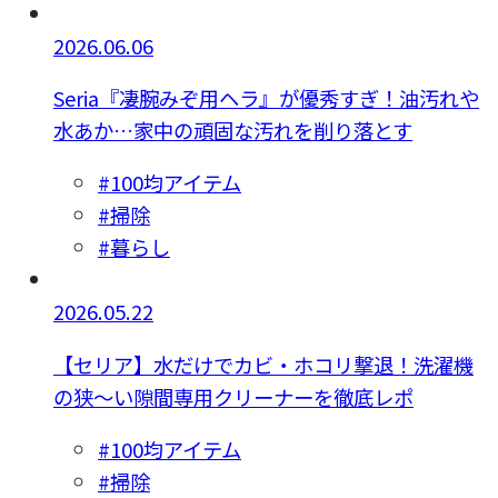
2026.06.06
Seria『凄腕みぞ用ヘラ』が優秀すぎ！油汚れや
水あか…家中の頑固な汚れを削り落とす
#100均アイテム
#掃除
#暮らし
2026.05.22
【セリア】水だけでカビ・ホコリ撃退！洗濯機
の狭～い隙間専用クリーナーを徹底レポ
#100均アイテム
#掃除