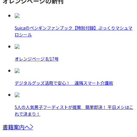
オレンジページの新刊
Suicaのペンギンファンブック【特別付録】ぷっくりマシュマ
ロシール
オレンジページ 8/17号
デジタルグッズ活用で安心！ 遠隔スマート介護術
5人の人気男子フーディストが提案 簡単即決！ 平日メシはこ
れで決まり！
書籍案内へ