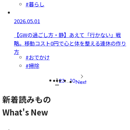
#暮らし
2026.05.01
【GWの過ごし方・静】あえて「行かない」戦
略。移動コスト0円で心と体を整える連休の作り
方
#おでかけ
#掃除
1
2
3
…
10
Next
新着読みもの
What's New