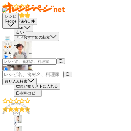
レシピ
保存
1
件
Recipe
共有
占い
おすすめの献立
もっと見る
絞り込み検索
買い物リストに入れる
材料コピー