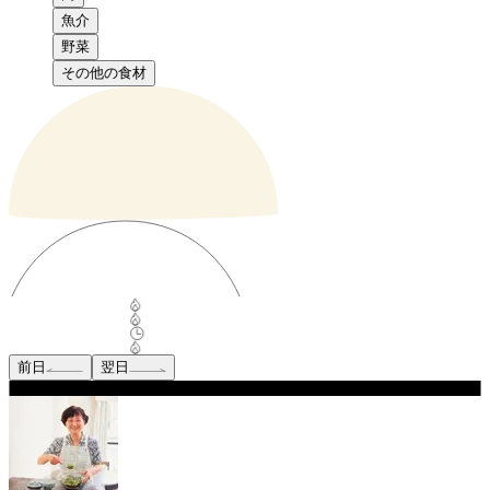
魚介
野菜
その他の食材
前日
翌日