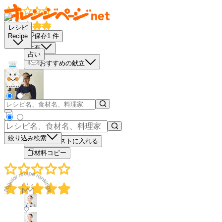
レシピ
保存
1
件
Recipe
共有
占い
おすすめの献立
－
＋
絞り込み検索
買い物リストに入れる
材料コピー