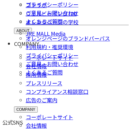
プライバシーポリシー
コトラボ
ご意⾒・お問い合わせ
ウェルビーイング100
よくあるご質問
オレンジページの学校
ABOUT
JRE MALL Media
オレンジページのブランドパーパス
COMPANY
利用規約・推奨環境
プライバシーポリシー
コーポレートサイト
ご意⾒・お問い合わせ
会社情報
よくあるご質問
採⽤情報
プレスリリース
コンプライアンス相談窓⼝
広告のご案内
COMPANY
コーポレートサイト
公式SNS
会社情報