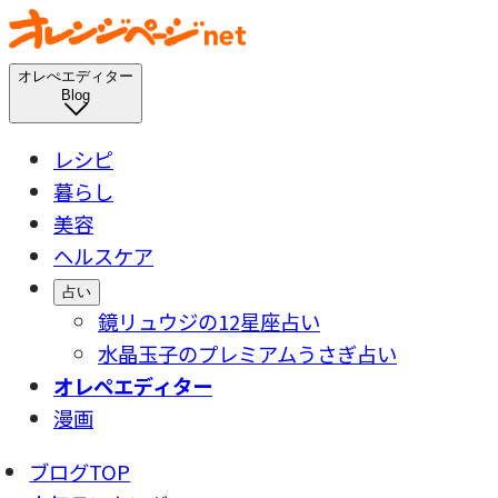
オレぺエディター
Blog
レシピ
暮らし
美容
ヘルスケア
占い
鏡リュウジの12星座占い
水晶玉子のプレミアムうさぎ占い
オレペエディター
漫画
ブログTOP