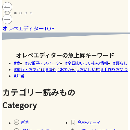
ハードル
!! 愛
料【塩レ
の学童弁
岡）
の高い
ン
モン】を
当】小学
#健康
#レモ
#お弁
［サング
蓄積
仕込んで
マツコの
生ママの
#ファ
ン
当
オレぺエディターTOP
ラス］
中症
みた！
知らない
リアルな
ッシ
ウン
世界でも
お弁当事
ョン
#おい
し
紹介され
情を大公
しい
オレぺエディターの急上昇キーワード
た!珍しく
開
店
食
お菓子・スイーツ
全国おいしいもの情報
暮らし
て美味し
旅行・おでかけ
海外
おでかけ
おいしい店
手作りおやつ
いかき氷
弁当
名店【夏
のスイー
カテゴリー読みもの
ツ商品】
Category
#暮ら
#自家
#冷凍
#健康
し
製フ
食品
新着
今月のテーマ
ード