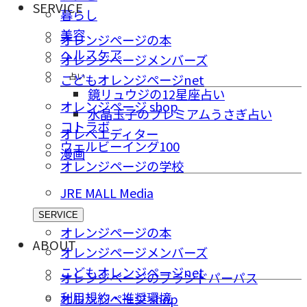
SERVICE
暮らし
美容
オレンジページの本
ヘルスケア
オレンジページメンバーズ
占い
こどもオレンジページnet
鏡リュウジの12星座占い
オレンジページ shop
水晶玉子のプレミアムうさぎ占い
コトラボ
オレペエディター
ウェルビーイング100
漫画
オレンジページの学校
JRE MALL Media
SERVICE
オレンジページの本
ABOUT
オレンジページメンバーズ
こどもオレンジページnet
オレンジページのブランドパーパス
利用規約・推奨環境
オレンジページ shop