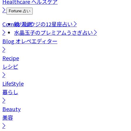
Healthcare
ヘルスケア
Fortune
占い
Comics
鏡リュウジの12星座占い
漫画
水晶玉子のプレミアムうさぎ占い
Blog
オレペエディター
Recipe
レシピ
LifeStyle
暮らし
Beauty
美容