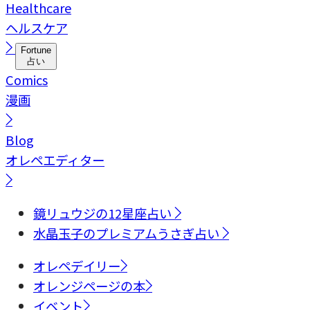
Healthcare
ヘルスケア
Fortune
占い
Comics
漫画
Blog
オレペエディター
鏡リュウジの12星座占い
水晶玉子のプレミアムうさぎ占い
オレペデイリー
オレンジページの本
イベント