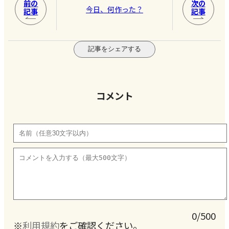
前の
次の
今日、何作った？
記事
記事
記事をシェアする
コメント
0/500
※
利用規約
をご確認ください。