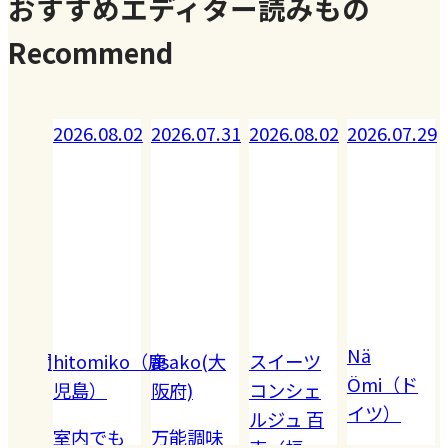
おすすめエディター読みもの
Recommend
08.02
2026.07.31
2026.08.02
2026.07.29
2026.07.28
Nä
omiko（鹿
asako(大
スイーツ
Akiko（愛
Ömi（ド
）
阪府)
コンシェ
知）
イツ）
ルジュ 百
でも
万能調味
【夏休み
恵（福