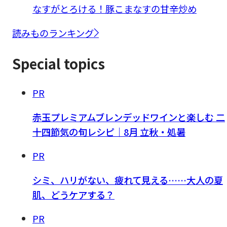
なすがとろける！豚こまなすの甘辛炒め
読みものランキング
Special topics
PR
赤玉プレミアムブレンデッドワインと楽しむ 二
十四節気の旬レシピ｜8月 立秋・処暑
PR
シミ、ハリがない、疲れて見える……大人の夏
肌、どうケアする？
PR