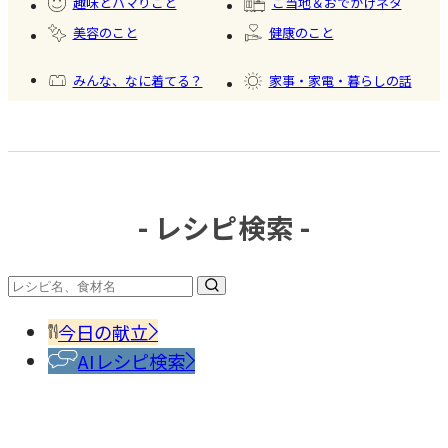
趣味とハマりごと
ご当地＆おでかけネタ
#かき
美容のこと
健康のこと
氷
みんな、なに着てる？
家事・家電・暮らしの話
おいしいもの発見
今日、何作った？
- レシピ検索 -
#調味
料・
香辛
今日の献立
料
AIレシピ検索