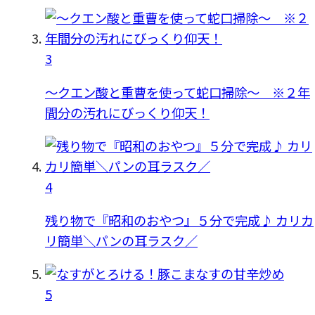
3
〜クエン酸と重曹を使って蛇口掃除〜 ※２年
間分の汚れにびっくり仰天！
4
残り物で『昭和のおやつ』５分で完成♪ カリカ
リ簡単＼パンの耳ラスク／
5