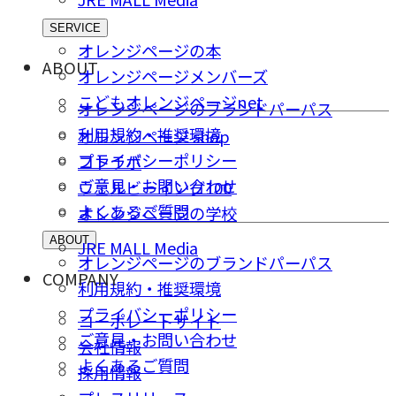
SERVICE
オレンジページの本
ABOUT
オレンジページメンバーズ
こどもオレンジページnet
オレンジページのブランドパーパス
利用規約・推奨環境
オレンジページ shop
プライバシーポリシー
コトラボ
ご意⾒・お問い合わせ
ウェルビーイング100
よくあるご質問
オレンジページの学校
ABOUT
JRE MALL Media
オレンジページのブランドパーパス
COMPANY
利用規約・推奨環境
プライバシーポリシー
コーポレートサイト
ご意⾒・お問い合わせ
会社情報
よくあるご質問
採⽤情報