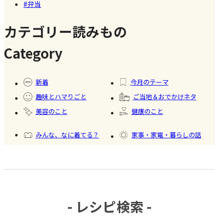
弁当
名店【夏
のスイー
カテゴリー読みもの
ツ商品】
Category
#暮ら
#自家
#冷凍
#健康
し
製フ
食品
新着
今月のテーマ
ード
趣味とハマりごと
ご当地＆おでかけネタ
#かき
美容のこと
健康のこと
氷
みんな、なに着てる？
家事・家電・暮らしの話
おいしいもの発見
今日、何作った？
- レシピ検索 -