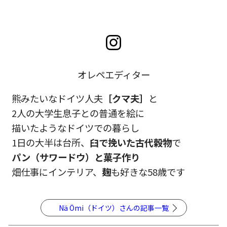
オレペエディター
熊みたいなドイツ人夫
［クマ夫］
と
2人の大学生息子との普通を絵に
描いたようなドイツでの暮らし
1日の大半は台所、
臼で挽いた古代穀物
で
パン（サワードウ）と菓子作り
畑仕事にインテリア、
麹
も好きな58歳です
Nä Ömi（ドイツ）さんの記事一覧