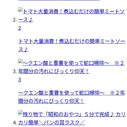
2
トマト大量消費！煮込むだけの簡単ミートソー
ス♪
3
〜クエン酸と重曹を使って蛇口掃除〜 ※２年
間分の汚れにびっくり仰天！