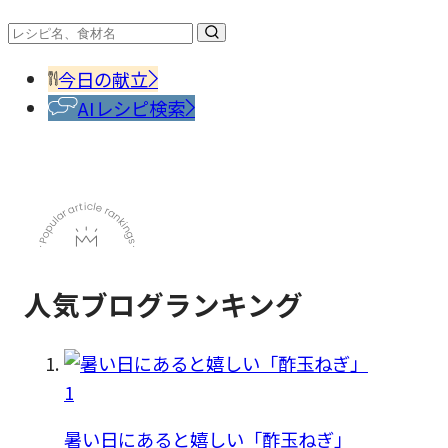
#調味
料・
香辛
今日の献立
料
AIレシピ検索
人気ブログランキング
1
暑い日にあると嬉しい「酢玉ねぎ」