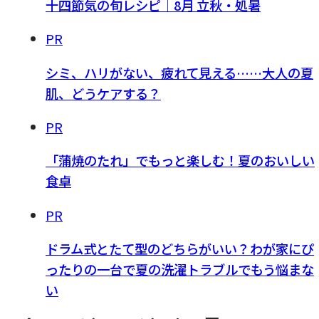
十四節気の旬レシピ｜8月 立秋・処暑
PR
シミ、ハリがない、疲れて見える……大人の夏
肌、どうケアする？
PR
「蒲焼のたれ」でもっと楽しむ！夏のおいしい
食卓
PR
ドラム式とたて型のどちらがいい？わが家にぴ
ったりの一台で夏の洗濯トラブルでもう悩まな
い