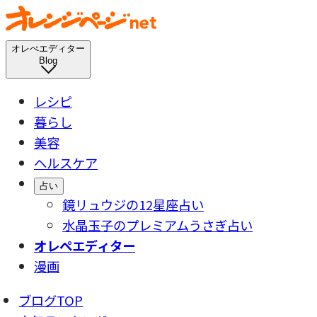
オレぺエディター
Blog
レシピ
暮らし
美容
ヘルスケア
占い
鏡リュウジの12星座占い
水晶玉子のプレミアムうさぎ占い
オレペエディター
漫画
ブログTOP