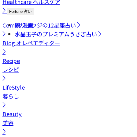
Healthcare
ヘルスケア
Fortune
占い
Comics
鏡リュウジの12星座占い
漫画
水晶玉子のプレミアムうさぎ占い
Blog
オレペエディター
Recipe
レシピ
LifeStyle
暮らし
Beauty
美容