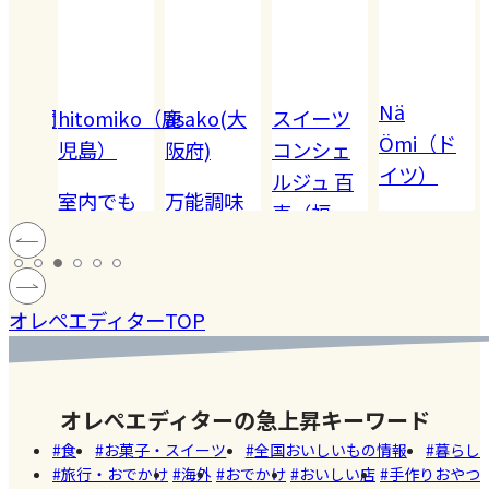
Nä
omiko（鹿
asako(大
スイーツ
Akiko（愛
Ömi（ド
）
阪府)
コンシェ
知）
イツ）
ルジュ 百
でも
万能調味
【夏休み
恵（福
ハードル
!! 愛
料【塩レ
の学童弁
岡）
の高い
ン
モン】を
当】小学
#健康
#レモ
#お弁
［サング
蓄積
仕込んで
マツコの
生ママの
#ファ
ン
当
オレぺエディターTOP
ラス］
中症
みた！
知らない
リアルな
ッシ
ウン
世界でも
お弁当事
ョン
#おい
し
紹介され
情を大公
しい
オレぺエディターの急上昇キーワード
た!珍しく
開
店
食
お菓子・スイーツ
全国おいしいもの情報
暮らし
て美味し
旅行・おでかけ
海外
おでかけ
おいしい店
手作りおやつ
いかき氷