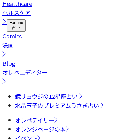
Healthcare
ヘルスケア
Fortune
占い
Comics
漫画
Blog
オレペエディター
鏡リュウジの12星座占い
水晶玉子のプレミアムうさぎ占い
オレペデイリー
オレンジページの本
イベント