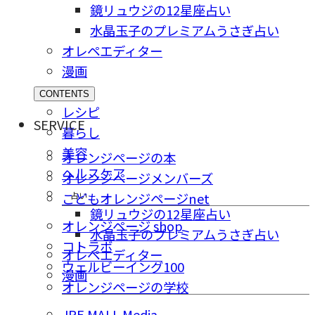
鏡リュウジの12星座占い
水晶玉子のプレミアムうさぎ占い
オレペエディター
漫画
CONTENTS
レシピ
SERVICE
暮らし
美容
オレンジページの本
ヘルスケア
オレンジページメンバーズ
占い
こどもオレンジページnet
鏡リュウジの12星座占い
オレンジページ shop
水晶玉子のプレミアムうさぎ占い
コトラボ
オレペエディター
ウェルビーイング100
漫画
オレンジページの学校
JRE MALL Media