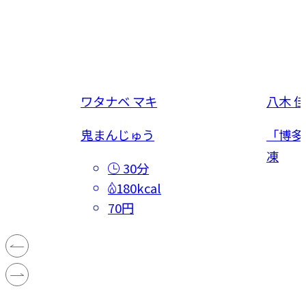
ワタナベ マキ
八木 
鬼まんじゅう
「博多
凍
30分
180kcal
70円