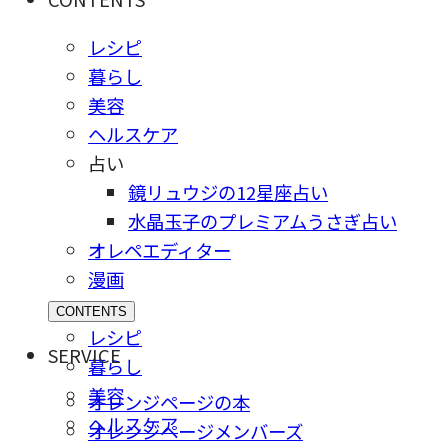
レシピ
暮らし
美容
ヘルスケア
占い
鏡リュウジの12星座占い
水晶玉子のプレミアムうさぎ占い
オレペエディター
漫画
CONTENTS
レシピ
SERVICE
暮らし
美容
オレンジページの本
ヘルスケア
オレンジページメンバーズ