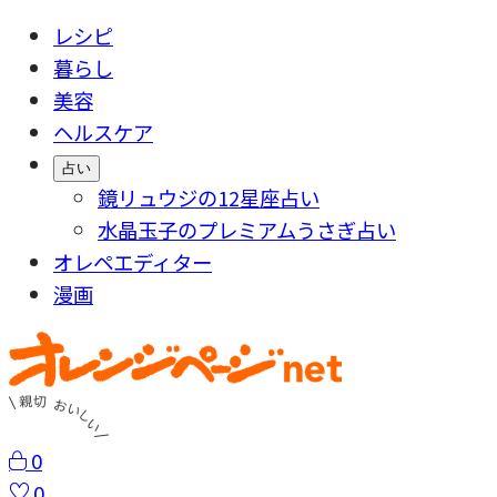
レシピ
暮らし
美容
ヘルスケア
占い
鏡リュウジの12星座占い
水晶玉子のプレミアムうさぎ占い
オレペエディター
漫画
0
0