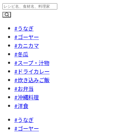
#うなぎ
#ゴーヤー
#カニカマ
#冬瓜
#スープ・汁物
#ドライカレー
#炊き込みご飯
#お弁当
#沖縄料理
#洋食
#うなぎ
#ゴーヤー