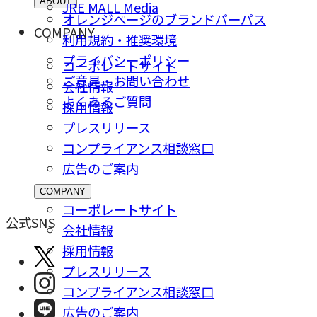
ABOUT
JRE MALL Media
オレンジページのブランドパーパス
COMPANY
利用規約・推奨環境
プライバシーポリシー
コーポレートサイト
ご意⾒・お問い合わせ
会社情報
よくあるご質問
採⽤情報
プレスリリース
コンプライアンス相談窓⼝
広告のご案内
COMPANY
コーポレートサイト
公式SNS
会社情報
採⽤情報
プレスリリース
コンプライアンス相談窓⼝
広告のご案内