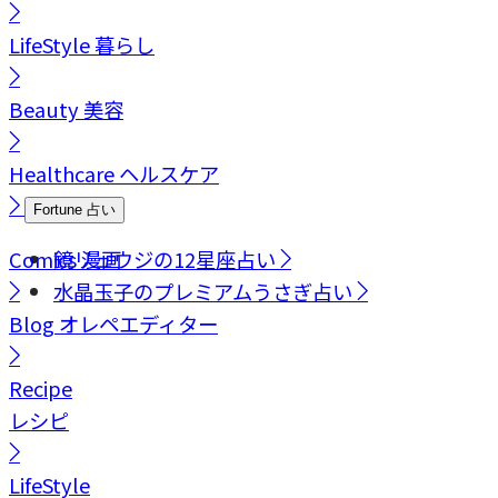
LifeStyle
暮らし
Beauty
美容
Healthcare
ヘルスケア
Fortune
占い
Comics
鏡リュウジの12星座占い
漫画
水晶玉子のプレミアムうさぎ占い
Blog
オレペエディター
Recipe
レシピ
LifeStyle