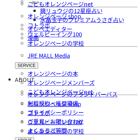
占い
こどもオレンジページnet
鏡リュウジの12星座占い
オレンジページ shop
水晶玉子のプレミアムうさぎ占い
コトラボ
オレペエディター
ウェルビーイング100
漫画
オレンジページの学校
JRE MALL Media
SERVICE
オレンジページの本
ABOUT
オレンジページメンバーズ
こどもオレンジページnet
オレンジページのブランドパーパス
利用規約・推奨環境
オレンジページ shop
プライバシーポリシー
コトラボ
ご意⾒・お問い合わせ
ウェルビーイング100
よくあるご質問
オレンジページの学校