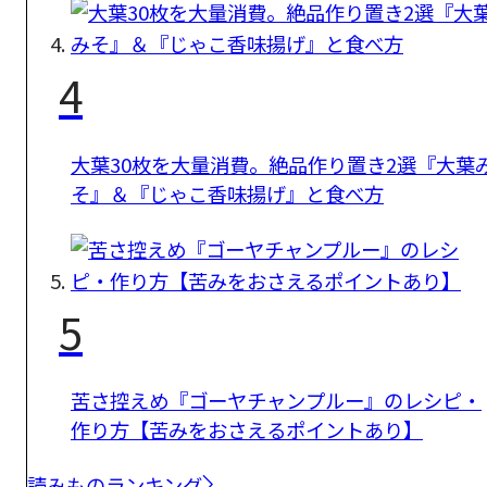
4
大葉30枚を大量消費。絶品作り置き2選『大葉
そ』＆『じゃこ香味揚げ』と食べ方
5
苦さ控えめ『ゴーヤチャンプルー』のレシピ・
作り方【苦みをおさえるポイントあり】
読みものランキング