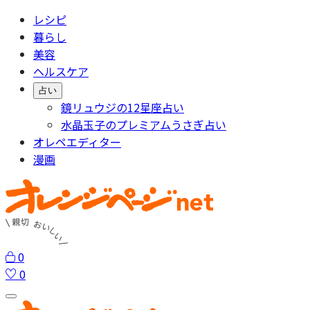
レシピ
暮らし
美容
ヘルスケア
占い
鏡リュウジの12星座占い
水晶玉子のプレミアムうさぎ占い
オレペエディター
漫画
0
0