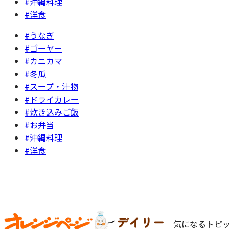
#沖縄料理
#洋食
#うなぎ
#ゴーヤー
#カニカマ
#冬瓜
#スープ・汁物
#ドライカレー
#炊き込みご飯
#お弁当
#沖縄料理
#洋食
気になるトピッ