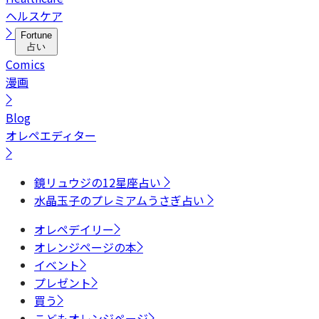
ヘルスケア
Fortune
占い
Comics
漫画
Blog
オレペエディター
鏡リュウジの12星座占い
水晶玉子のプレミアムうさぎ占い
オレペデイリー
オレンジページの本
イベント
プレゼント
買う
こどもオレンジページ