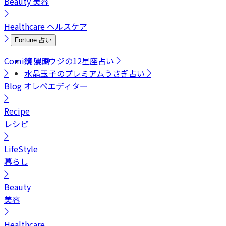
Beauty
美容
Healthcare
ヘルスケア
Fortune
占い
Comics
鏡リュウジの12星座占い
漫画
水晶玉子のプレミアムうさぎ占い
Blog
オレペエディター
Recipe
レシピ
LifeStyle
暮らし
Beauty
美容
Healthcare