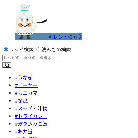
AIレシピ検索
レシピ検索
読みもの検索
#うなぎ
#ゴーヤー
#カニカマ
#冬瓜
#スープ・汁物
#ドライカレー
#炊き込みご飯
#お弁当