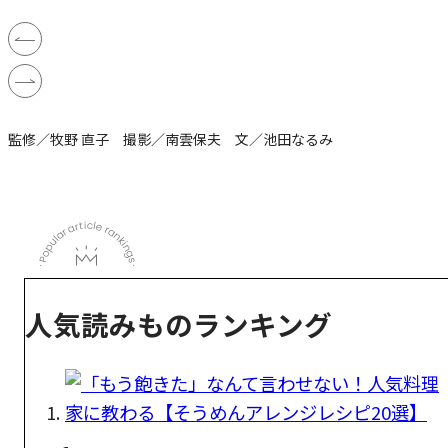
監修／牧野 直子 撮影／南雲保夫 文／池田なるみ
人気読みものランキング