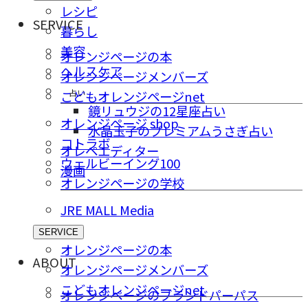
レシピ
SERVICE
暮らし
美容
オレンジページの本
ヘルスケア
オレンジページメンバーズ
占い
こどもオレンジページnet
鏡リュウジの12星座占い
オレンジページ shop
水晶玉子のプレミアムうさぎ占い
コトラボ
オレペエディター
ウェルビーイング100
漫画
オレンジページの学校
JRE MALL Media
SERVICE
オレンジページの本
ABOUT
オレンジページメンバーズ
こどもオレンジページnet
オレンジページのブランドパーパス