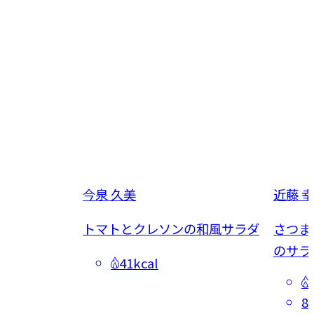
今泉 久美
近藤 
ダ
トマトとクレソンの和風サラダ
さつま
のサラ
41kcal
8