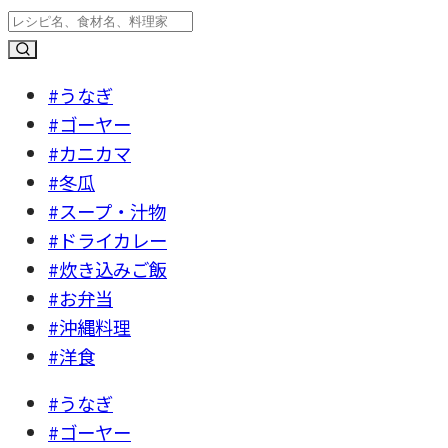
#うなぎ
#ゴーヤー
#カニカマ
#冬瓜
#スープ・汁物
#ドライカレー
#炊き込みご飯
#お弁当
#沖縄料理
#洋食
#うなぎ
#ゴーヤー