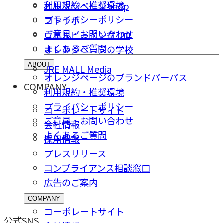
利用規約・推奨環境
オレンジページ shop
プライバシーポリシー
コトラボ
ご意⾒・お問い合わせ
ウェルビーイング100
よくあるご質問
オレンジページの学校
ABOUT
JRE MALL Media
オレンジページのブランドパーパス
COMPANY
利用規約・推奨環境
プライバシーポリシー
コーポレートサイト
ご意⾒・お問い合わせ
会社情報
よくあるご質問
採⽤情報
プレスリリース
コンプライアンス相談窓⼝
広告のご案内
COMPANY
コーポレートサイト
公式SNS