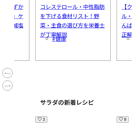
塩分わずか
コレステロール・中性脂肪
【ク
肉じゃが』ケ
を下げる食材リスト！野
ル・
を補う減塩
菜・主食の選び方を栄養士
んぱ
が丁寧解説
正解
#健康
サラダの新着レシピ
3
8