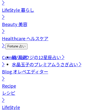
LifeStyle
暮らし
Beauty
美容
Healthcare
ヘルスケア
Fortune
占い
Comics
鏡リュウジの12星座占い
漫画
水晶玉子のプレミアムうさぎ占い
Blog
オレペエディター
Recipe
レシピ
LifeStyle