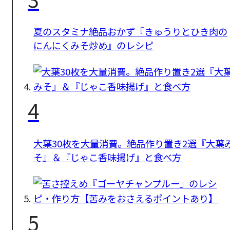
夏のスタミナ絶品おかず『きゅうりとひき肉の
にんにくみそ炒め』のレシピ
4
大葉30枚を大量消費。絶品作り置き2選『大葉
そ』＆『じゃこ香味揚げ』と食べ方
5