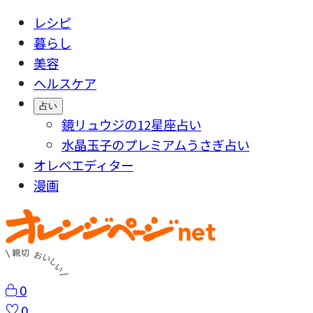
レシピ
暮らし
美容
ヘルスケア
占い
鏡リュウジの12星座占い
水晶玉子のプレミアムうさぎ占い
オレペエディター
漫画
0
0