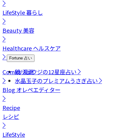
LifeStyle
暮らし
Beauty
美容
Healthcare
ヘルスケア
Fortune
占い
Comics
鏡リュウジの12星座占い
漫画
水晶玉子のプレミアムうさぎ占い
Blog
オレペエディター
Recipe
レシピ
LifeStyle