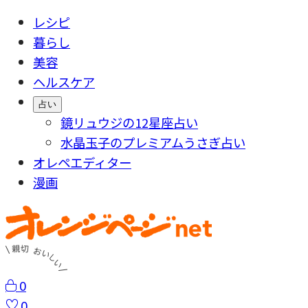
レシピ
暮らし
美容
ヘルスケア
占い
鏡リュウジの12星座占い
水晶玉子のプレミアムうさぎ占い
オレペエディター
漫画
0
0