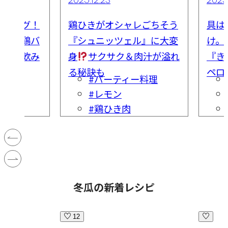
ンバーグ！
鶏ひきがオシャレごちそう
具は
絶品『鶏バ
『シュニッツェル』に大変
け。
出汁を飲み
身
サクサク＆肉汁が溢れ
『き
る秘訣も
ペロ
グ
#パーティー料理
#レモン
#鶏ひき肉
冬瓜の新着レシピ
12