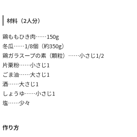
材料（2
人分
）
鶏ももひき肉……150g
冬瓜……1/8個（約350g）
鶏ガラスープの素（顆粒）……小さじ1/2
片栗粉……小さじ1
ごま油……大さじ1
酒……大さじ1
しょうゆ……小さじ1
塩……少々
作り方