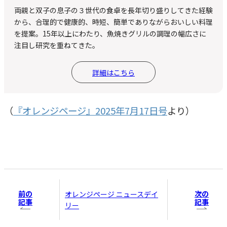
両親と双子の息子の３世代の食卓を長年切り盛りしてきた経験
から、合理的で健康的、時短、簡単でありながらおいしい料理
を提案。15年以上にわたり、魚焼きグリルの調理の幅広さに
注目し研究を重ねてきた。
詳細はこちら
（
『オレンジページ』2025年7月17日号
より）
前の
次の
オレンジページ ニュースデイ
記事
記事
リー