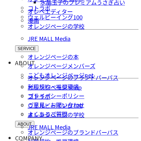
水晶玉子のプレミアムうさぎ占い
コトラボ
オレペエディター
ウェルビーイング100
漫画
オレンジページの学校
JRE MALL Media
SERVICE
オレンジページの本
ABOUT
オレンジページメンバーズ
こどもオレンジページnet
オレンジページのブランドパーパス
利用規約・推奨環境
オレンジページ shop
プライバシーポリシー
コトラボ
ご意⾒・お問い合わせ
ウェルビーイング100
よくあるご質問
オレンジページの学校
ABOUT
JRE MALL Media
オレンジページのブランドパーパス
COMPANY