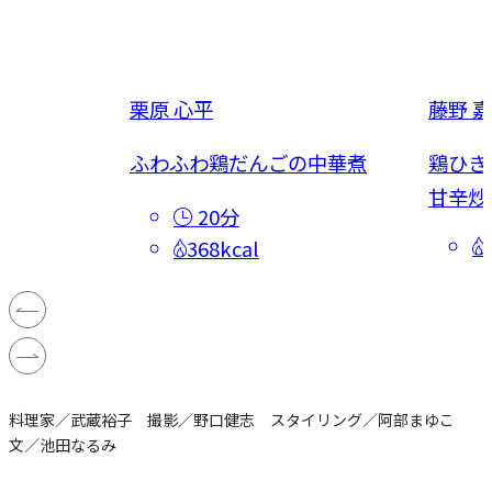
栗原 心平
藤野 
だし煮
ふわふわ鶏だんごの中華煮
鶏ひき
甘辛炒
20分
368kcal
料理家／武蔵裕子 撮影／野口健志 スタイリング／阿部まゆこ
文／池田なるみ