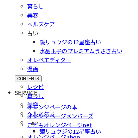
暮らし
美容
ヘルスケア
占い
鏡リュウジの12星座占い
水晶玉子のプレミアムうさぎ占い
オレペエディター
漫画
CONTENTS
レシピ
SERVICE
暮らし
美容
オレンジページの本
ヘルスケア
オレンジページメンバーズ
占い
こどもオレンジページnet
鏡リュウジの12星座占い
オレンジページ shop