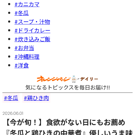
#カニカマ
#冬瓜
#スープ・汁物
#ドライカレー
#炊き込みご飯
#お弁当
#沖縄料理
#洋食
気になるトピックスを毎日お届け!!
冬瓜
鶏ひき肉
2026.06.01
【今が旬！】食欲がない日にもお薦め
『冬瓜と鶏ひきの中華煮』優しいうま味