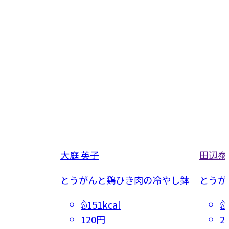
大庭 英子
田辺泰
あえ
とうがんと鶏ひき肉の冷やし鉢
とうが
151kcal
120円
2