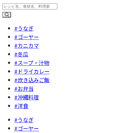
#うなぎ
#ゴーヤー
#カニカマ
#冬瓜
#スープ・汁物
#ドライカレー
#炊き込みご飯
#お弁当
#沖縄料理
#洋食
#うなぎ
#ゴーヤー