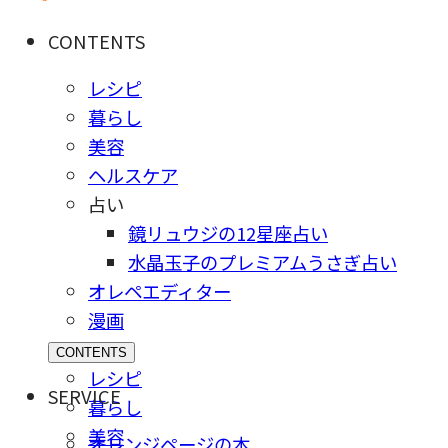
CONTENTS
レシピ
暮らし
美容
ヘルスケア
占い
鏡リュウジの12星座占い
水晶玉子のプレミアムうさぎ占い
オレペエディター
漫画
CONTENTS
レシピ
SERVICE
暮らし
美容
オレンジページの本