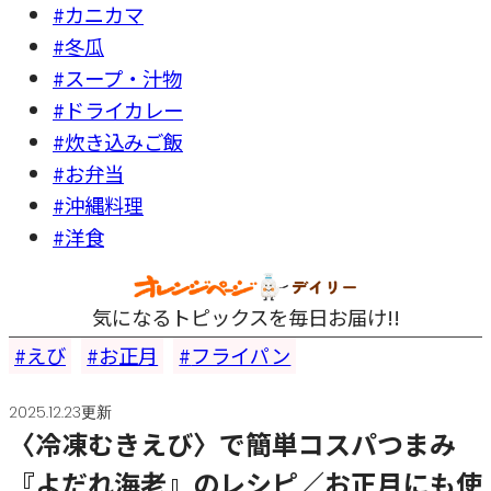
#カニカマ
#冬瓜
#スープ・汁物
#ドライカレー
#炊き込みご飯
#お弁当
#沖縄料理
#洋食
気になるトピックスを毎日お届け!!
えび
お正月
フライパン
2025.12.23更新
〈冷凍むきえび〉で簡単コスパつまみ
『よだれ海老』のレシピ／お正月にも使