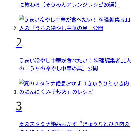
に教わる【そうめんアレンジレシピ20選】
2
うまい冷やし中華が食べたい！ 料理編集者11
の「うちの冷やし中華の具」公開
3
夏のスタミナ絶品おかず『きゅうりとひき肉の