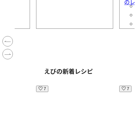
のレ
えびの新着レシピ
7
7