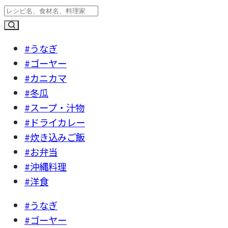
#うなぎ
#ゴーヤー
#カニカマ
#冬瓜
#スープ・汁物
#ドライカレー
#炊き込みご飯
#お弁当
#沖縄料理
#洋食
#うなぎ
#ゴーヤー