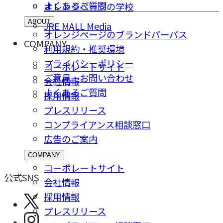
よくあるご質問
オレンジページの学校
ABOUT
JRE MALL Media
オレンジページのブランドパーパス
COMPANY
利用規約・推奨環境
プライバシーポリシー
コーポレートサイト
ご意⾒・お問い合わせ
会社情報
よくあるご質問
採⽤情報
プレスリリース
コンプライアンス相談窓⼝
広告のご案内
COMPANY
コーポレートサイト
公式SNS
会社情報
採⽤情報
プレスリリース