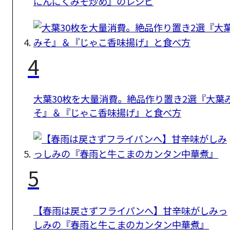
にんにくみそ炒め』のレシピ
4
大葉30枚を大量消費。絶品作り置き2選『大葉
そ』＆『じゃこ香味揚げ』と食べ方
5
【春雨は戻さずフライパンへ】甘辛味がしみっ
しみの『春雨と牛こまのカンタン中華煮』