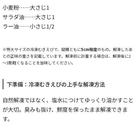
小麦粉……大さじ1
サラダ油……大さじ1
ラー油……小さじ1/2
※特大サイズの冷凍むきえびで、縦横ともに
5cm程度
のもの。解凍したあ
との正味の重さを記載しています。解凍前に計量する場合は、解凍後に2
～3割軽くなることを加味してください。
下準備：冷凍むきえびの上手な解凍方法
自然解凍ではなく、塩水につけてゆっくり溶かすこと
が大切。臭みも抜け、鮮度を保ったまま解凍できま
す。