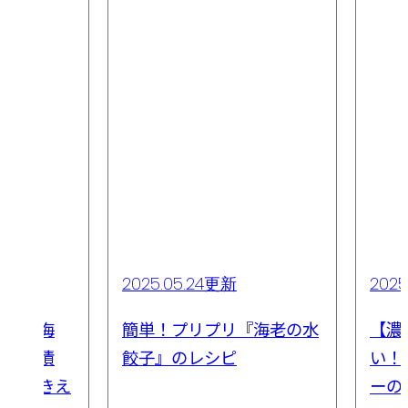
2025.05.24更新
2025
っ払い海
簡単！プリプリ『海老の水
【濃
紹興酒漬
餃子』のレシピ
い！
冷凍むきえ
ーの