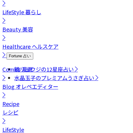
LifeStyle
暮らし
Beauty
美容
Healthcare
ヘルスケア
Fortune
占い
Comics
鏡リュウジの12星座占い
漫画
水晶玉子のプレミアムうさぎ占い
Blog
オレペエディター
Recipe
レシピ
LifeStyle