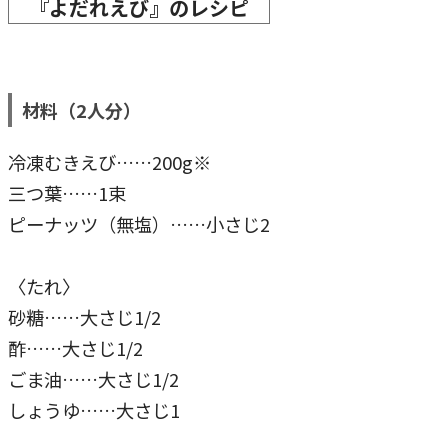
『よだれえび』のレシピ
材料（2人分）
冷凍むきえび……200g※
三つ葉……1束
ピーナッツ（無塩）……小さじ2
〈たれ〉
砂糖……大さじ1/2
酢……大さじ1/2
ごま油……大さじ1/2
しょうゆ……大さじ1