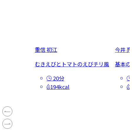
重信 初江
今井 亮
巻き
むきえびとトマトのえびチリ風
基本の
20分
194kcal