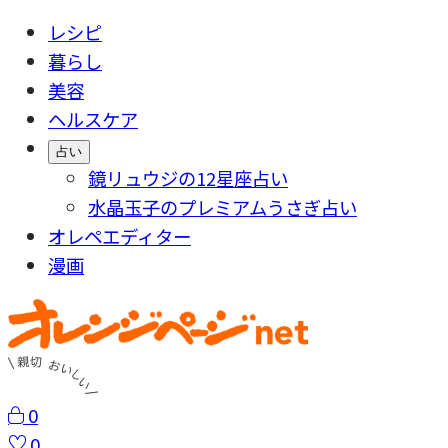
レシピ
暮らし
美容
ヘルスケア
占い
鏡リュウジの12星座占い
水晶玉子のプレミアムうさぎ占い
オレペエディター
漫画
0
0