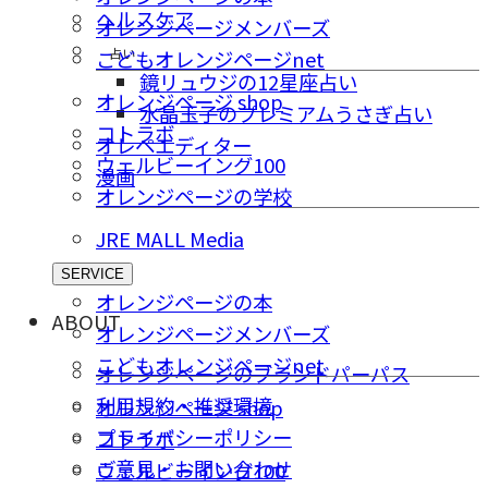
ヘルスケア
オレンジページメンバーズ
占い
こどもオレンジページnet
鏡リュウジの12星座占い
オレンジページ shop
水晶玉子のプレミアムうさぎ占い
コトラボ
オレペエディター
ウェルビーイング100
漫画
オレンジページの学校
JRE MALL Media
SERVICE
オレンジページの本
ABOUT
オレンジページメンバーズ
こどもオレンジページnet
オレンジページのブランドパーパス
利用規約・推奨環境
オレンジページ shop
プライバシーポリシー
コトラボ
ご意⾒・お問い合わせ
ウェルビーイング100