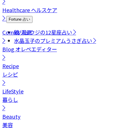
Healthcare
ヘルスケア
Fortune
占い
Comics
鏡リュウジの12星座占い
漫画
水晶玉子のプレミアムうさぎ占い
Blog
オレペエディター
Recipe
レシピ
LifeStyle
暮らし
Beauty
美容