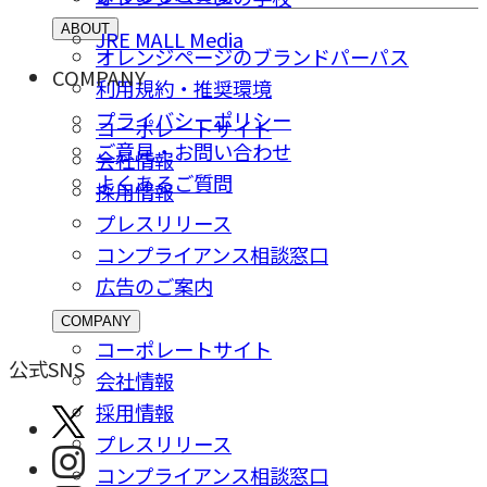
ABOUT
JRE MALL Media
オレンジページのブランドパーパス
COMPANY
利用規約・推奨環境
プライバシーポリシー
コーポレートサイト
ご意⾒・お問い合わせ
会社情報
よくあるご質問
採⽤情報
プレスリリース
コンプライアンス相談窓⼝
広告のご案内
COMPANY
コーポレートサイト
公式SNS
会社情報
採⽤情報
プレスリリース
コンプライアンス相談窓⼝