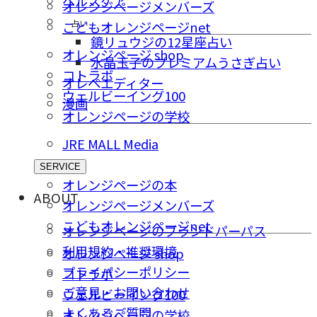
ヘルスケア
オレンジページメンバーズ
占い
こどもオレンジページnet
鏡リュウジの12星座占い
オレンジページ shop
水晶玉子のプレミアムうさぎ占い
コトラボ
オレペエディター
ウェルビーイング100
漫画
オレンジページの学校
JRE MALL Media
SERVICE
オレンジページの本
ABOUT
オレンジページメンバーズ
こどもオレンジページnet
オレンジページのブランドパーパス
利用規約・推奨環境
オレンジページ shop
プライバシーポリシー
コトラボ
ご意⾒・お問い合わせ
ウェルビーイング100
よくあるご質問
オレンジページの学校