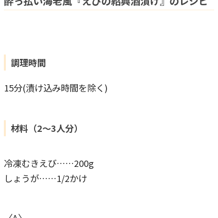
酔っ払い海老風『えびの紹興酒漬け』のレシピ
調理時間
15分(漬け込み時間を除く)
材料（2～3人分）
冷凍むきえび……200g
しょうが……1/2かけ
〈A〉