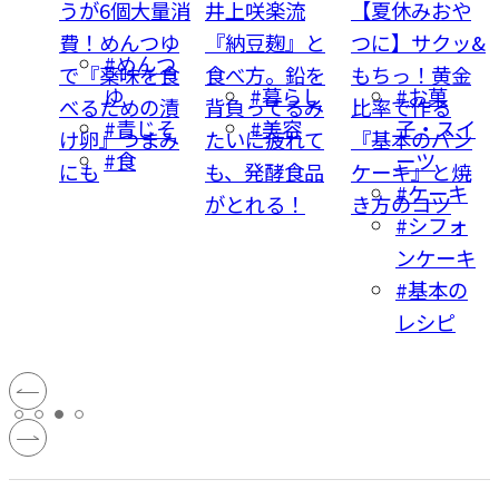
た
うが6個大量消
井上咲楽流
【夏休みおや
川あ
費！めんつゆ
『納豆麹』と
つに】サクッ&
ぼう
#めんつ
気夏
で『薬味を食
食べ方。鉛を
もちっ！黄金
キャ
ゆ
#暮らし
#お菓
胸肉
べるための漬
背負ってるみ
比率で作る
#青じそ
#美容
子・スイ
りの
け卵』つまみ
たいに疲れて
『基本のパン
短
#食
ーツ
リ
にも
も、発酵食品
ケーキ』と焼
こま
#ケーキ
がとれる！
き方のコツ
肉
#シフォ
ンケーキ
#基本の
レシピ