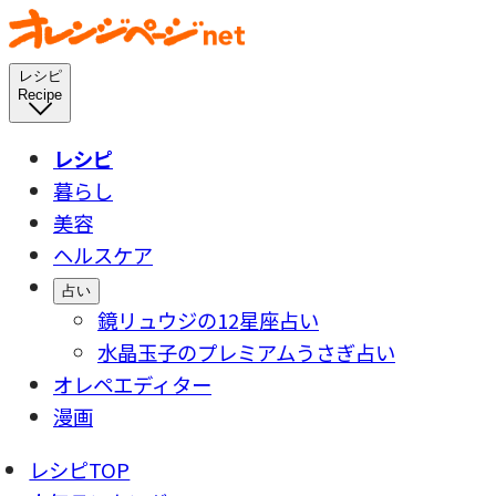
レシピ
Recipe
レシピ
暮らし
美容
ヘルスケア
占い
鏡リュウジの12星座占い
水晶玉子のプレミアムうさぎ占い
オレペエディター
漫画
レシピTOP