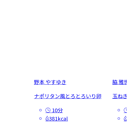
野本 やすゆき
脇 雅世
ナポリタン風とろとろいり卵
玉ねぎ
10分
381kcal