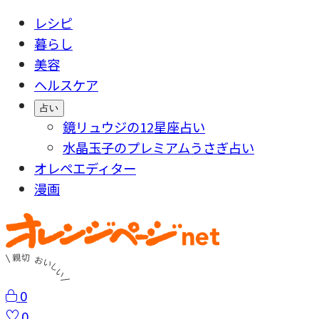
レシピ
暮らし
美容
ヘルスケア
占い
鏡リュウジの12星座占い
水晶玉子のプレミアムうさぎ占い
オレペエディター
漫画
0
0