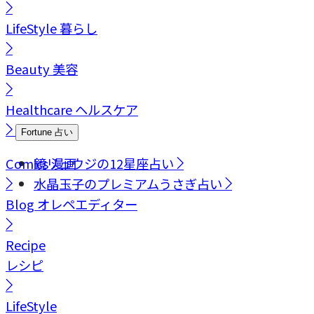
LifeStyle
暮らし
Beauty
美容
Healthcare
ヘルスケア
Fortune
占い
Comics
鏡リュウジの12星座占い
漫画
水晶玉子のプレミアムうさぎ占い
Blog
オレペエディター
Recipe
レシピ
LifeStyle