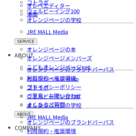
コトラボ
オレペエディター
ウェルビーイング100
漫画
オレンジページの学校
JRE MALL Media
SERVICE
オレンジページの本
ABOUT
オレンジページメンバーズ
こどもオレンジページnet
オレンジページのブランドパーパス
利用規約・推奨環境
オレンジページ shop
プライバシーポリシー
コトラボ
ご意⾒・お問い合わせ
ウェルビーイング100
よくあるご質問
オレンジページの学校
ABOUT
JRE MALL Media
オレンジページのブランドパーパス
COMPANY
利用規約・推奨環境