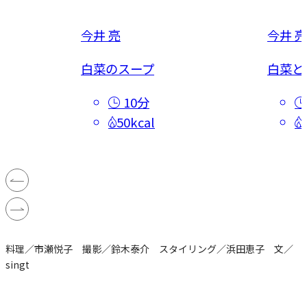
今井 亮
今井 亮
華炒め
白菜のスープ
白菜と
10分
50kcal
料理／市瀬悦子 撮影／鈴木泰介 スタイリング／浜田恵子 文／
singt