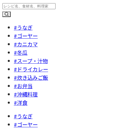
#うなぎ
#ゴーヤー
#カニカマ
#冬瓜
#スープ・汁物
#ドライカレー
#炊き込みご飯
#お弁当
#沖縄料理
#洋食
#うなぎ
#ゴーヤー