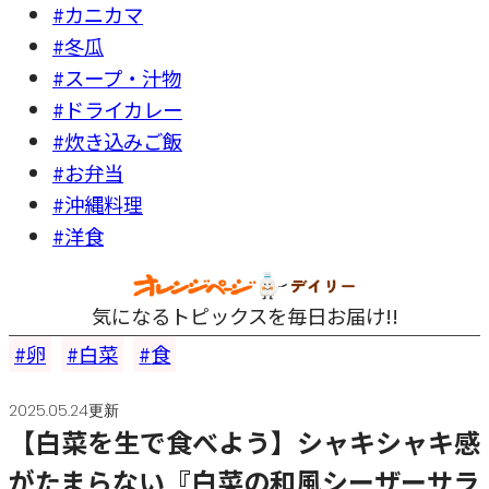
#カニカマ
#冬瓜
#スープ・汁物
#ドライカレー
#炊き込みご飯
#お弁当
#沖縄料理
#洋食
気になるトピックスを毎日お届け!!
卵
白菜
食
2025.05.24更新
【白菜を生で食べよう】シャキシャキ感
がたまらない『白菜の和風シーザーサラ