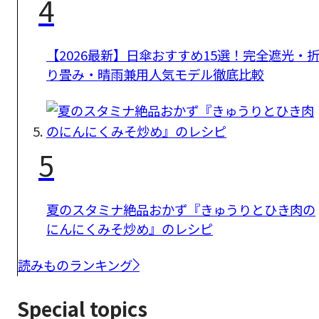
4
【2026最新】日傘おすすめ15選！完全遮光・
り畳み・晴雨兼用人気モデル徹底比較
5
夏のスタミナ絶品おかず『きゅうりとひき肉の
にんにくみそ炒め』のレシピ
読みものランキング
Special topics