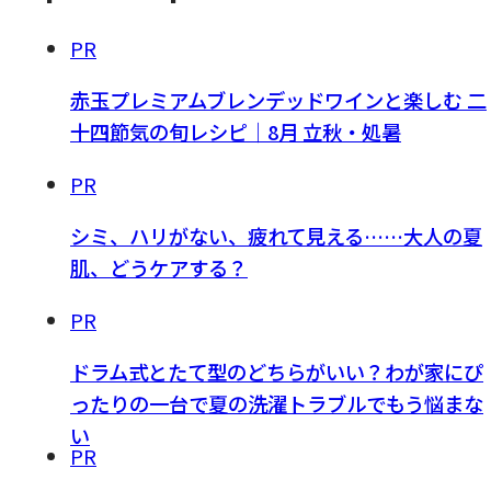
PR
赤玉プレミアムブレンデッドワインと楽しむ 二
十四節気の旬レシピ｜8月 立秋・処暑
PR
シミ、ハリがない、疲れて見える……大人の夏
肌、どうケアする？
PR
ドラム式とたて型のどちらがいい？わが家にぴ
ったりの一台で夏の洗濯トラブルでもう悩まな
い
PR