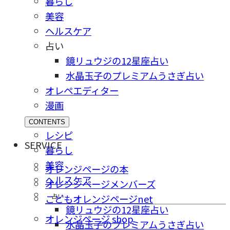
暮らし
美容
ヘルスケア
占い
鏡リュウジの12星座占い
水晶玉子のプレミアムうさぎ占い
オレペエディター
漫画
CONTENTS
レシピ
SERVICE
暮らし
美容
オレンジページの本
ヘルスケア
オレンジページメンバーズ
占い
こどもオレンジページnet
鏡リュウジの12星座占い
オレンジページ shop
水晶玉子のプレミアムうさぎ占い