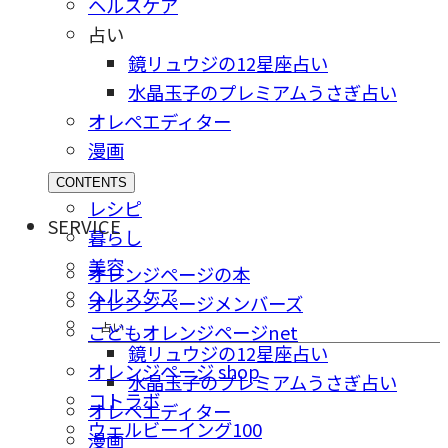
ヘルスケア
占い
鏡リュウジの12星座占い
水晶玉子のプレミアムうさぎ占い
オレペエディター
漫画
CONTENTS
レシピ
SERVICE
暮らし
美容
オレンジページの本
ヘルスケア
オレンジページメンバーズ
占い
こどもオレンジページnet
鏡リュウジの12星座占い
オレンジページ shop
水晶玉子のプレミアムうさぎ占い
コトラボ
オレペエディター
ウェルビーイング100
漫画