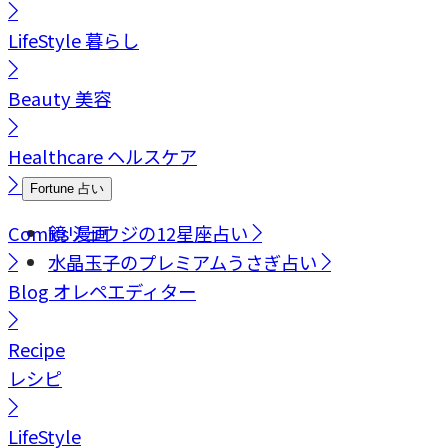
LifeStyle
暮らし
Beauty
美容
Healthcare
ヘルスケア
Fortune
占い
Comics
鏡リュウジの12星座占い
漫画
水晶玉子のプレミアムうさぎ占い
Blog
オレペエディター
Recipe
レシピ
LifeStyle