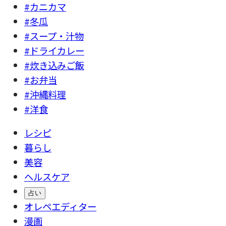
#カニカマ
#冬瓜
#スープ・汁物
#ドライカレー
#炊き込みご飯
#お弁当
#沖縄料理
#洋食
レシピ
暮らし
美容
ヘルスケア
占い
オレペエディター
漫画