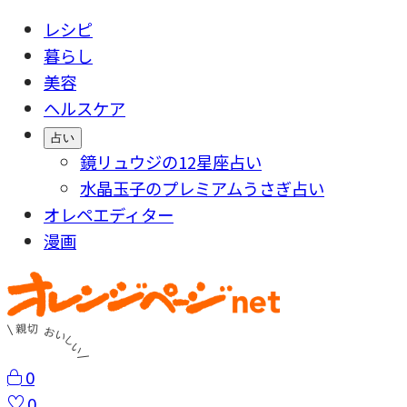
レシピ
暮らし
美容
ヘルスケア
占い
鏡リュウジの12星座占い
水晶玉子のプレミアムうさぎ占い
オレペエディター
漫画
0
0