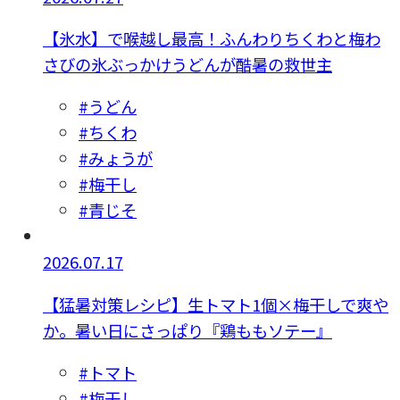
【氷水】で喉越し最高！ふんわりちくわと梅わ
さびの氷ぶっかけうどんが酷暑の救世主
#うどん
#ちくわ
#みょうが
#梅干し
#青じそ
2026.07.17
【猛暑対策レシピ】生トマト1個×梅干しで爽や
か。暑い日にさっぱり『鶏ももソテー』
#トマト
#梅干し