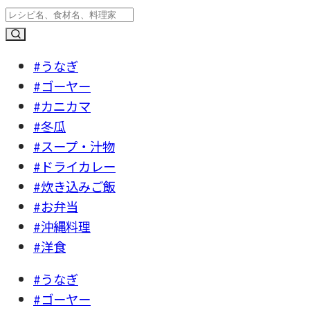
#うなぎ
#ゴーヤー
#カニカマ
#冬瓜
#スープ・汁物
#ドライカレー
#炊き込みご飯
#お弁当
#沖縄料理
#洋食
#うなぎ
#ゴーヤー