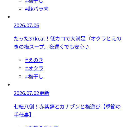
#梅干し
#豚バラ肉
2026.07.06
たった37kcal！低カロで大満足『オクラとえの
きの梅スープ』夜遅くでも安心♪
#えのき
#オクラ
#梅干し
2026.07.02更新
七転八倒！赤紫蘇とカナブンと梅遊び【季節の
手仕事】