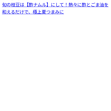
旬の枝豆は【酢ナムル】にして！熱々に酢とごま油を
和えるだけで、極上夏つまみに