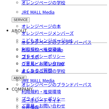
オレンジページの学校
JRE MALL Media
SERVICE
オレンジページの本
ABOUT
オレンジページメンバーズ
こどもオレンジページnet
オレンジページのブランドパーパス
利用規約・推奨環境
オレンジページ shop
プライバシーポリシー
コトラボ
ご意⾒・お問い合わせ
ウェルビーイング100
よくあるご質問
オレンジページの学校
ABOUT
JRE MALL Media
オレンジページのブランドパーパス
COMPANY
利用規約・推奨環境
プライバシーポリシー
コーポレートサイト
ご意⾒・お問い合わせ
会社情報