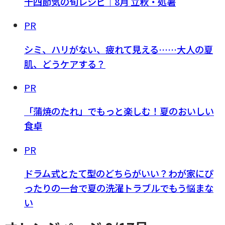
十四節気の旬レシピ｜8月 立秋・処暑
PR
シミ、ハリがない、疲れて見える……大人の夏
肌、どうケアする？
PR
「蒲焼のたれ」でもっと楽しむ！夏のおいしい
食卓
PR
ドラム式とたて型のどちらがいい？わが家にぴ
ったりの一台で夏の洗濯トラブルでもう悩まな
い