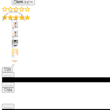
材料コピー
23
151