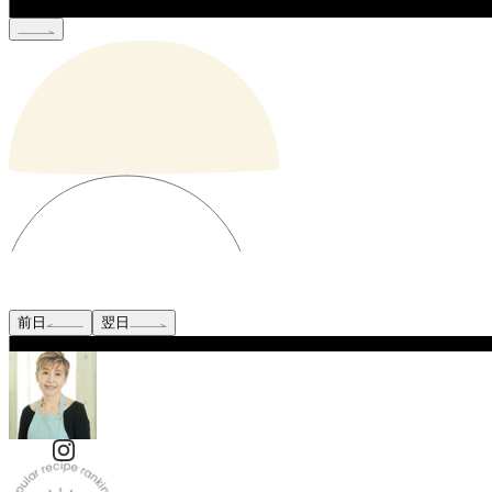
前日
翌日