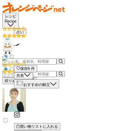
レシピ
Recipe
占い
保存
6
件
共有
絞り込み検索
おすすめの献立
買い物リストに入れる