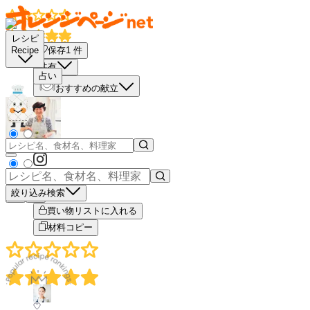
レシピ
保存
1
件
Recipe
共有
占い
おすすめの献立
絞り込み検索
－
＋
買い物リストに入れる
材料コピー