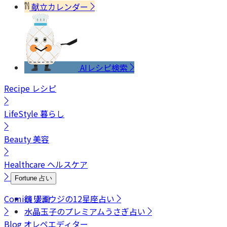
献立カレンダー
AIレシピ検索
Recipe
レシピ
LifeStyle
暮らし
Beauty
美容
Healthcare
ヘルスケア
Fortune
占い
Comics
鏡リュウジの12星座占い
漫画
水晶玉子のプレミアムうさぎ占い
Blog
オレペエディター