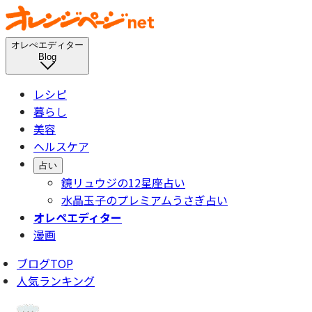
オレぺエディター
Blog
レシピ
暮らし
美容
ヘルスケア
占い
鏡リュウジの12星座占い
水晶玉子のプレミアムうさぎ占い
オレペエディター
漫画
ブログTOP
人気ランキング